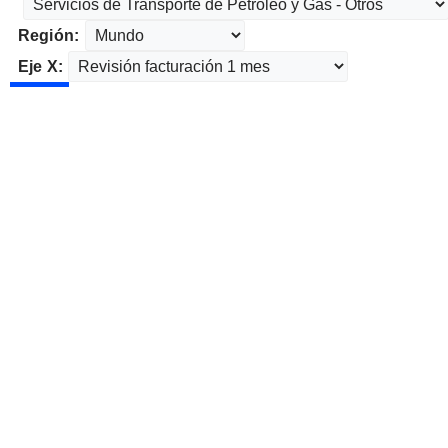
Región:
Eje X: