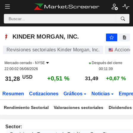
KINDER MORGAN, INC.
31,28
$
+0,51 %
KINDER MORGAN, INC.
Revisiones sectoriales Kinder Morgan, Inc.
Accione
Mercado cerrado -
NYSE
Después del cierre
22:00:02 06/08/2026
00:11:39
USD
+0,51 %
31,28
31,49
+0,67 %
Resumen
Cotizaciones
Gráficos
Noticias
Empr
Rendimiento Sectorial
Valoraciones sectoriales
Dividendos 
Sector: