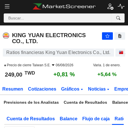
KING YUAN ELECTRONICS CO., LTD.
249,00
NT$
+0,81 %
KING YUAN ELECTRONICS
CO., LTD.
Ratios financieras King Yuan Electronics Co., Ltd.
A
Precio de cierre
Taiwan S.E.
06/08/2026
Varia. 1 de enero.
TWD
+0,81 %
249,00
+5,64 %
Resumen
Cotizaciones
Gráficos
Noticias
Empr
Previsiones de los Analistas
Cuenta de Resultados
Balance
Cuenta de Resultados
Balance
Flujo de caja
Ratios