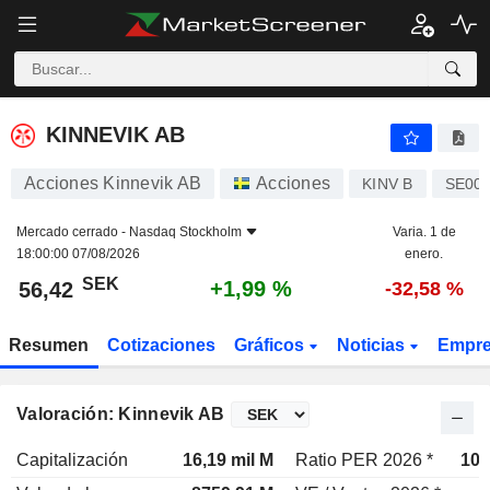
KINNEVIK AB
56,42
kr
+1,99 %
KINNEVIK AB
Acciones Kinnevik AB
Acciones
KINV B
SE00
Mercado cerrado -
Nasdaq Stockholm
Varia. 1 de
18:00:00 07/08/2026
enero.
SEK
+1,99 %
56,42
-32,58 %
Resumen
Cotizaciones
Gráficos
Noticias
Empr
Valoración: Kinnevik AB
Capitalización
16,19 mil M
Ratio PER 2026 *
10,