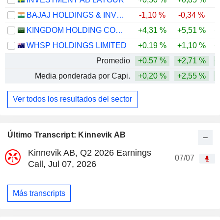
BAJAJ HOLDINGS & INVESTMENT LIMITED
-1,10 %
-0,34 %
-
KINGDOM HOLDING COMPANY
+4,31 %
+5,51 %
+
WHSP HOLDINGS LIMITED
+0,19 %
+1,10 %
+
Promedio
+0,57 %
+2,71 %
+
Media ponderada por Capi.
+0,20 %
+2,55 %
+
Ver todos los resultados del sector
Último Transcript: Kinnevik AB
Kinnevik AB, Q2 2026 Earnings
07/07
Call, Jul 07, 2026
Más transcripts