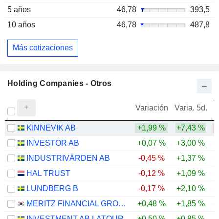
5 años
46,78
393,5
10 años
46,78
487,8
Más cotizaciones
Holding Companies - Otros
V
Variación
Varia. 5d.
KINNEVIK AB
+1,99 %
+7,43 %
-
INVESTOR AB
+0,07 %
+3,00 %
+
INDUSTRIVÄRDEN AB
-0,45 %
+1,37 %
+
HAL TRUST
-0,12 %
+1,09 %
+
LUNDBERG B
-0,17 %
+2,10 %
+
MERITZ FINANCIAL GROUP INC.
+0,48 %
+1,85 %
+
INVESTMENT AB LATOUR
+0,50 %
+0,85 %
-