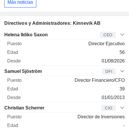
Más noticias
Directivos y Administradores: Kinnevik AB
Director
Puesto
Edad
Desde
Helena Ildiko Saxon
CEO
Director Ejecutivo
56
01/08/2026
Samuel Sjöström
DFI
Director Financiero/CFO
39
01/01/2013
Christian Scherrer
CIO
Director de Inversiones
-