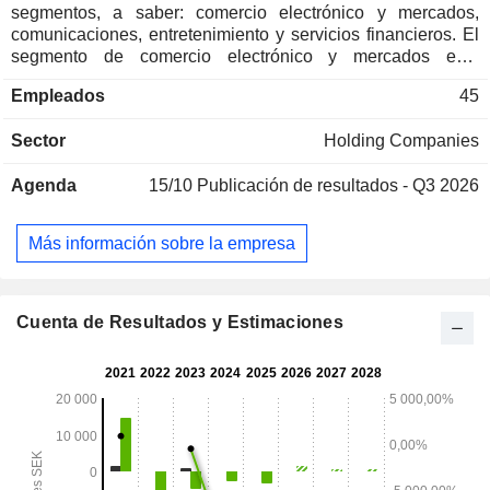
segmentos, a saber: comercio electrónico y mercados,
comunicaciones, entretenimiento y servicios financieros. El
segmento de comercio electrónico y mercados está
representado por inversiones como Zalando, Global
Empleados
45
Fashion Group, Qliro Group, Home24, Lazada, Linio, Konga
y Rocket Internet, entre otras. El segmento de Comunicación
Sector
Holding Companies
está representado por inversiones como Tele2 y MiIlicom. El
segmento de Entretenimiento está representado por
Agenda
15/10
Publicación de resultados - Q3 2026
inversiones en MTG y Metro. El segmento de Servicios
financieros está representado por inversiones en Bayport,
Betterment y Bima. La empresa opera a nivel mundial en
Más información sobre la empresa
más de 80 países.
Cuenta de Resultados y Estimaciones