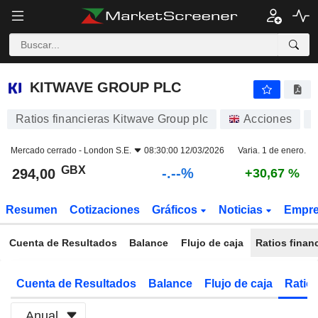
-.-
KITWAVE GROUP PLC
294,00
p
-
%
KITWAVE GROUP PLC
Ratios financieras Kitwave Group plc
Acciones
Mercado cerrado -
London S.E.
08:30:00 12/03/2026
Varia. 1 de enero.
GBX
-.--%
294,00
+30,67 %
Resumen
Cotizaciones
Gráficos
Noticias
Empr
Cuenta de Resultados
Balance
Flujo de caja
Ratios finan
Cuenta de Resultados
Balance
Flujo de caja
Ratios
Anual