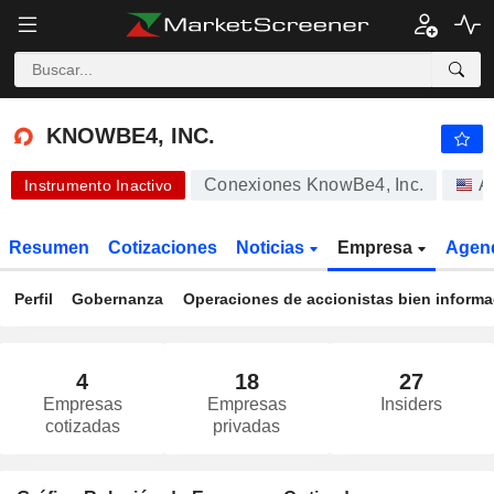
-.-
KNOWBE4, INC.
24,89
$
-
%
KNOWBE4, INC.
Conexiones KnowBe4, Inc.
A
Instrumento Inactivo
Resumen
Cotizaciones
Noticias
Empresa
Agen
Perfil
Gobernanza
Operaciones de accionistas bien inform
4
18
27
Empresas
Empresas
Insiders
cotizadas
privadas