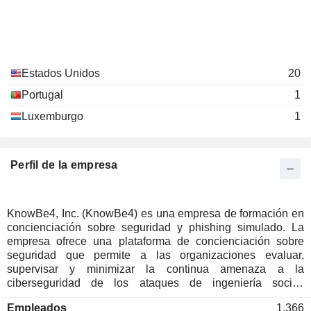
Real Estate Development
Estados Unidos
20
Portugal
1
Luxemburgo
1
Perfil de la empresa
KnowBe4, Inc. (KnowBe4) es una empresa de formación en
concienciación sobre seguridad y phishing simulado. La
empresa ofrece una plataforma de concienciación sobre
seguridad que permite a las organizaciones evaluar,
supervisar y minimizar la continua amenaza a la
ciberseguridad de los ataques de ingeniería social.
Proporciona concienciación sobre seguridad para software
Empleados
1.366
basado en la nube, aprendizaje automático, inteligencia