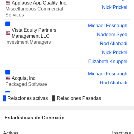
Applause App Quality, Inc.
Nick Prickel
Miscellaneous Commercial
Services
Michael Fosnaugh
Vista Equity Partners
Nadeem Syed
Management LLC
Investment Managers
Rod Aliabadi
Nick Prickel
Elizabeth Knuppel
Michael Fosnaugh
Acquia, Inc.
Rod Aliabadi
Packaged Software
Michael Fosnaugh
Relaciones activas
Relaciones Pasadas
Integral Ad Science, Inc.
Rod Aliabadi
Internet Software/Services
Kara Wilson
Estadísticas de Conexión
OutSystems, Inc.
Stephen Shanley
Packaged Software
Activas
Inactivas