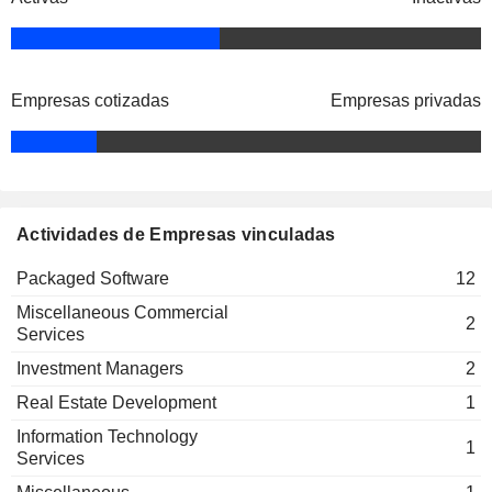
Kara Wilson
OutSystems - Software em Rede
Stephen Shanley
SA
Packaged Software
Empresas cotizadas
Empresas privadas
Kara Wilson
ReliaQuest LLC
Stephen Shanley
Packaged Software
Michael Fosnaugh
Triple Lift, Inc.
Rod Aliabadi
Advertising/Marketing Services
Actividades de Empresas vinculadas
Michael Fosnaugh
Packaged Software
12
Plansource Holdings, Inc.
Nadeem Syed
Packaged Software
Miscellaneous Commercial
2
Services
Michael Fosnaugh
Securonix, Inc.
Investment Managers
2
Nadeem Syed
Packaged Software
Real Estate Development
1
Rod Aliabadi
Information Technology
1
Michael Fosnaugh
Services
Avatar Topco, Inc.
Rod Aliabadi