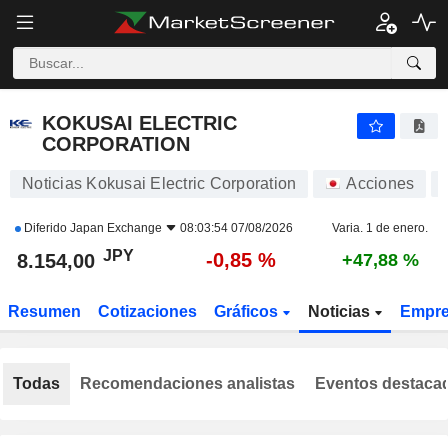
KOKUSAI ELECTRIC CORPORATION
8.154,00
¥
-0,85 %
KOKUSAI ELECTRIC
CORPORATION
Noticias Kokusai Electric Corporation
Acciones
Diferido
Japan Exchange
08:03:54 07/08/2026
Varia. 1 de enero.
JPY
-0,85 %
8.154,00
+47,88 %
Resumen
Cotizaciones
Gráficos
Noticias
Empr
Todas
Recomendaciones analistas
Eventos destaca