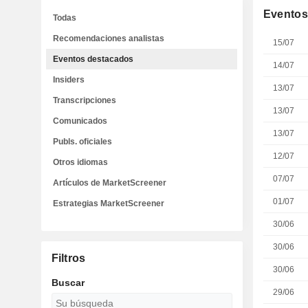
Eventos
Todas
Recomendaciones analistas
15/07
Eventos destacados
14/07
Insiders
13/07
Transcripciones
13/07
Comunicados
13/07
Publs. oficiales
12/07
Otros idiomas
07/07
Artículos de MarketScreener
01/07
Estrategias MarketScreener
30/06
30/06
Filtros
30/06
Buscar
29/06