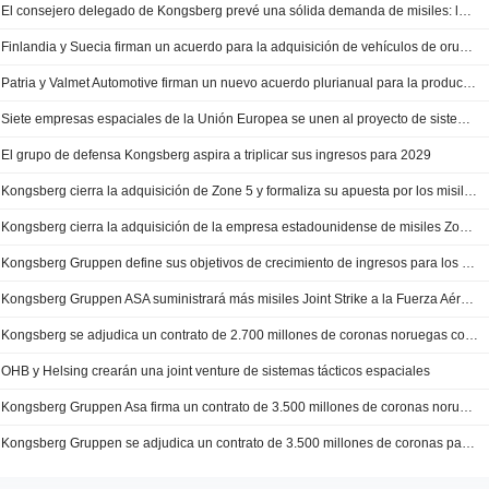
El consejero delegado de Kongsberg prevé una sólida demanda de misiles: la inteligencia artificial y las adquisiciones son prioritarias
Finlandia y Suecia firman un acuerdo para la adquisición de vehículos de orugas de Patria
Patria y Valmet Automotive firman un nuevo acuerdo plurianual para la producción de vehículos blindados
Siete empresas espaciales de la Unión Europea se unen al proyecto de sistemas de defensa de la sociedad conjunta de OHB y Helsing
El grupo de defensa Kongsberg aspira a triplicar sus ingresos para 2029
Kongsberg cierra la adquisición de Zone 5 y formaliza su apuesta por los misiles de bajo coste
Kongsberg cierra la adquisición de la empresa estadounidense de misiles Zone 5 Technologies
Kongsberg Gruppen define sus objetivos de crecimiento de ingresos para los ejercicios 2029 y 2033
Kongsberg Gruppen ASA suministrará más misiles Joint Strike a la Fuerza Aérea de EE. UU.
Kongsberg se adjudica un contrato de 2.700 millones de coronas noruegas con la Fuerza Aérea de EE. UU. para el suministro de misiles
OHB y Helsing crearán una joint venture de sistemas tácticos espaciales
Kongsberg Gruppen Asa firma un contrato de 3.500 millones de coronas noruegas para suministrar misiles Joint Strike a Alemania
Kongsberg Gruppen se adjudica un contrato de 3.500 millones de coronas para el suministro de misiles a Alemania