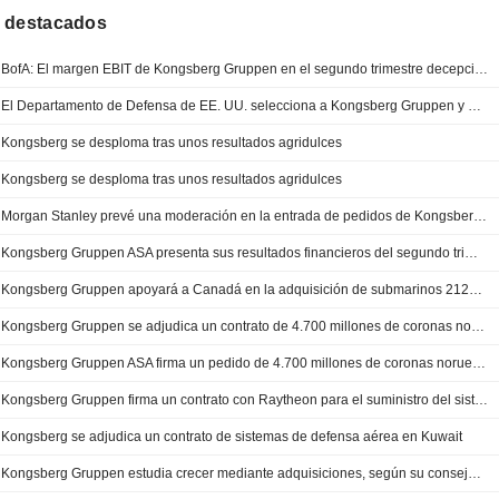
 destacados
BofA: El margen EBIT de Kongsberg Gruppen en el segundo trimestre decepciona y se recortan las previsiones
El Departamento de Defensa de EE. UU. selecciona a Kongsberg Gruppen y Oceaneering International para el programa de vehículos submarinos autónomos
Kongsberg se desploma tras unos resultados agridulces
Kongsberg se desploma tras unos resultados agridulces
Morgan Stanley prevé una moderación en la entrada de pedidos de Kongsberg Gruppen en el segundo trimestre
Kongsberg Gruppen ASA presenta sus resultados financieros del segundo trimestre y del primer semestre de 2026
Kongsberg Gruppen apoyará a Canadá en la adquisición de submarinos 212CD
Kongsberg Gruppen se adjudica un contrato de 4.700 millones de coronas noruegas para el suministro de misiles
Kongsberg Gruppen ASA firma un pedido de 4.700 millones de coronas noruegas para el misil Joint Strike Missile
Kongsberg Gruppen firma un contrato con Raytheon para el suministro del sistema de defensa antiaérea NASAMS a Kuwait a través del programa de ventas militares al extranjero de EE. UU.
Kongsberg se adjudica un contrato de sistemas de defensa aérea en Kuwait
Kongsberg Gruppen estudia crecer mediante adquisiciones, según su consejero delegado