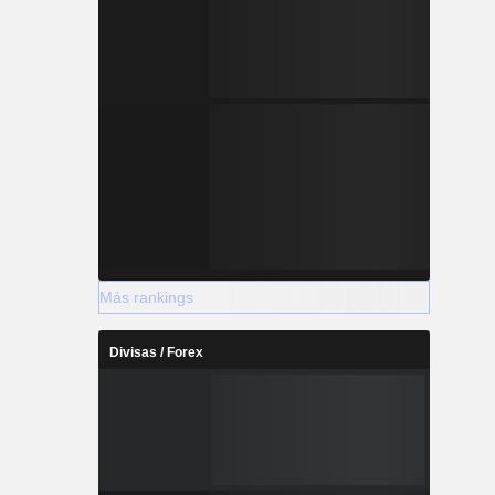
Más rankings
Divisas / Forex