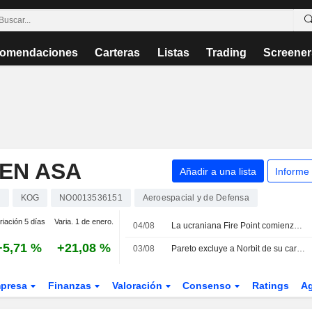
omendaciones
Carteras
Listas
Trading
Screener
EN ASA
Añadir a una lista
Informe
s
KOG
NO0013536151
Aeroespacial y de Defensa
riación 5 días
Varia. 1 de enero.
04/08
La ucraniana Fire Point comienza a integrar tecnología europea en su sistema de defensa antimisiles
+5,71 %
+21,08 %
03/08
Pareto excluye a Norbit de su cartera mensual noruega
presa
Finanzas
Valoración
Consenso
Ratings
A