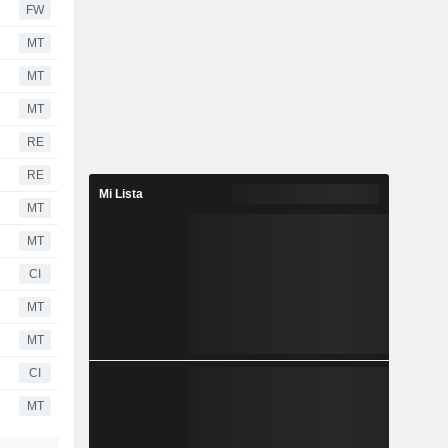
FW
MT
MT
MT
RE
RE
Mi Lista
MT
MT
CI
MT
MT
CI
MT