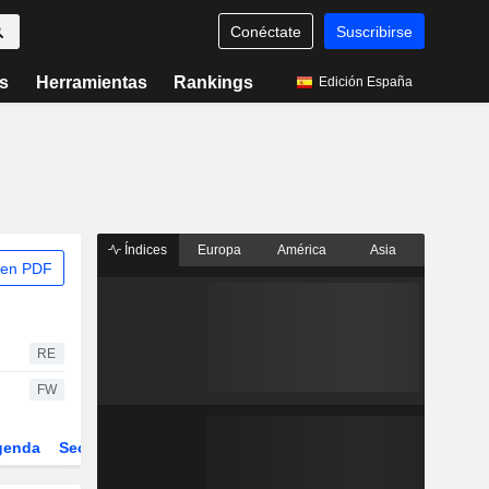
Conéctate
Suscribirse
s
Herramientas
Rankings
Edición España
Índices
Europa
América
Asia
 en PDF
RE
FW
genda
Sector
Derivados
ETFs