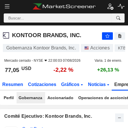
KONTOOR BRANDS, INC.
77,05
$
-2,22 %
KONTOOR BRANDS, INC.
Gobernanza Kontoor Brands, Inc.
Acciones
KTB
Mercado cerrado -
NYSE
22:00:03 07/08/2026
Varia. 1 de enero.
USD
-2,22 %
77,05
+26,13 %
Resumen
Cotizaciones
Gráficos
Noticias
Empr
Perfil
Gobernanza
Accionariado
Operaciones de accionis
Comité Ejecutivo: Kontoor Brands, Inc.
Funciones