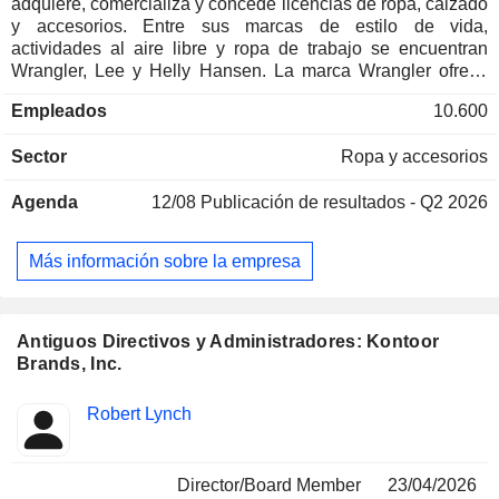
adquiere, comercializa y concede licencias de ropa, calzado
y accesorios. Entre sus marcas de estilo de vida,
actividades al aire libre y ropa de trabajo se encuentran
Wrangler, Lee y Helly Hansen. La marca Wrangler ofrece
múltiples submarcas, colecciones y líneas de productos
Empleados
10.600
dentro de la marca Wrangler para dirigirse a segmentos
demográficos específicos y a usuarios finales, entre los que
Sector
Ropa y accesorios
se incluyen 20X, Aura de Women at Wrangler, Cowboy Cut,
Premium Patch, Riggs Workwear, Rock 47, Rustler,
Agenda
12/08
Publicación de resultados - Q2 2026
Wrangler Retro, Wrangler Rugged Wear y Wrangler All
Terrain Gear. El segmento Lee ofrece vaqueros, ropa,
calzado y accesorios para adultos y niños. La marca Lee
Más información sobre la empresa
ofrece múltiples submarcas, colecciones y líneas de
productos, entre las que se incluyen Lee101, Riders, Storm
Rider, Lee MVP y Lee X. La marca Helly Hansen es una
marca de ropa de trabajo y para actividades al aire libre.
Antiguos Directivos y Administradores: Kontoor
Helly Hansen ofrece submarcas, entre las que se incluyen
Brands, Inc.
Helly Hansen Sport y Helly Hansen Workwear.
Funciones
Robert Lynch
Insider
ocupadas
Director/Board Member
23/04/2026