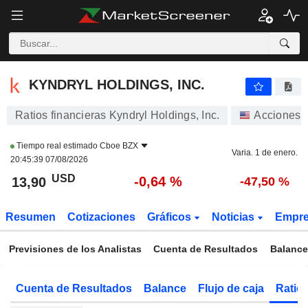
KYNDRYL HOLDINGS, INC.
13,90
$
-0,64 %
KYNDRYL HOLDINGS, INC.
Ratios financieras Kyndryl Holdings, Inc.
Acciones
Tiempo real estimado
Cboe BZX
Varia. 1 de enero.
20:45:39 07/08/2026
USD
-0,64 %
13,90
-47,50 %
Resumen
Cotizaciones
Gráficos
Noticias
Empr
Previsiones de los Analistas
Cuenta de Resultados
Balance
Cuenta de Resultados
Balance
Flujo de caja
Ratios