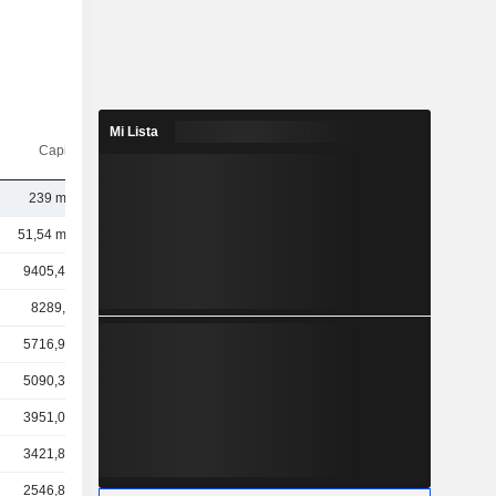
Mi Lista
Capi.($)
239 mil M
51,54 mil M
9405,45 M
8289,3 M
5716,99 M
5090,39 M
3951,02 M
3421,86 M
2546,83 M