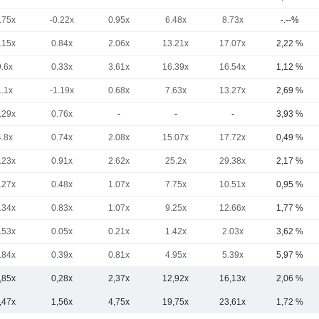
.75x
-0.22x
0.95x
6.48x
8.73x
-.--%
.15x
0.84x
2.06x
13.21x
17.07x
2,22 %
9.6x
0.33x
3.61x
16.39x
16.54x
1,12 %
1.1x
-1.19x
0.68x
7.63x
13.27x
2,69 %
.29x
0.76x
-
-
-
3,93 %
4.8x
0.74x
2.08x
15.07x
17.72x
0,49 %
.23x
0.91x
2.62x
25.2x
29.38x
2,17 %
.27x
0.48x
1.07x
7.75x
10.51x
0,95 %
.34x
0.83x
1.07x
9.25x
12.66x
1,77 %
.53x
0.05x
0.21x
1.42x
2.03x
3,62 %
.84x
0.39x
0.81x
4.95x
5.39x
5,97 %
,85x
0,28x
2,37x
12,92x
16,13x
2,06 %
,47x
1,56x
4,75x
19,75x
23,61x
1,72 %