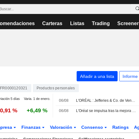
omendaciones
Carteras
Listas
Trading
Screener
Añadir a una lista
Informe
FR0000120321
Productos personales
riación 5 días
Varia. 1 de enero.
06/08
L'ORÉAL : Jefferies & Co. de Vender a Neutral
-0,91 %
+6,49 %
06/08
L'Oréal se impulsa tras la mejora de recomendación de Jefferies
presa
Finanzas
Valoración
Consenso
Ratings
A