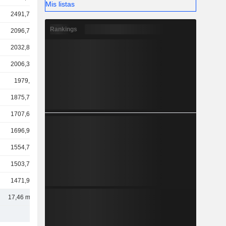
Mis listas
2491,72 M
Rankings
2096,73 M
2032,89 M
2006,32 M
1979,9 M
1875,78 M
1707,66 M
1696,95 M
1554,72 M
1503,79 M
1471,95 M
17,46 mil M