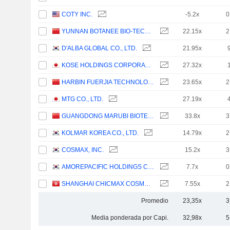
COTY INC.
-5.2x
0
YUNNAN BOTANEE BIO-TECHNOLOGY GROUP CO.LTD
22.15x
2
D'ALBA GLOBAL CO., LTD.
21.95x
KOSE HOLDINGS CORPORATION
27.32x
HARBIN FUERJIA TECHNOLOGY CO., LTD.
23.65x
2
MTG CO., LTD.
27.19x
GUANGDONG MARUBI BIOTECHNOLOGY CO., LTD.
33.8x
3
KOLMAR KOREA CO., LTD.
14.79x
2
COSMAX, INC.
15.2x
3
AMOREPACIFIC HOLDINGS CORP.
7.7x
0
SHANGHAI CHICMAX COSMETIC CO., LTD.
7.55x
2
Promedio
23,35x
3
Media ponderada por Capi.
32,98x
5