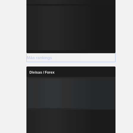
Más rankings
Divisas / Forex