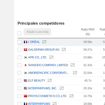
Principales competidores
Ratio PER
Rat
Añadir a una lista
(N)
L'ORÉAL
29.56x
5
GALDERMA GROUP AG
59.27x
5
APR CO., LTD.
23.88x
1
SHISEIDO COMPANY, LIMITED
31.33x
AMOREPACIFIC CORPORATION
22.04x
1
ELF BEAUTY
45.7x
3
INTERPARFUMS, INC.
25.33x
3
PROYA COSMETICS CO.,LTD.
14.75x
3
INTERPARFUMS
19.08x