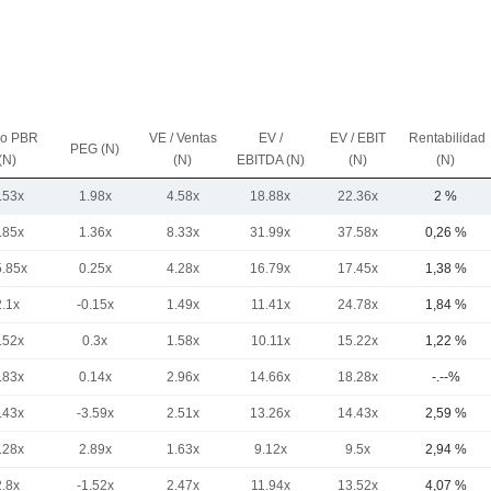
io PBR
VE / Ventas
EV /
EV / EBIT
Rentabilidad
PEG (N)
(N)
(N)
EBITDA (N)
(N)
(N)
.53x
1.98x
4.58x
18.88x
22.36x
2 %
.85x
1.36x
8.33x
31.99x
37.58x
0,26 %
5.85x
0.25x
4.28x
16.79x
17.45x
1,38 %
2.1x
-0.15x
1.49x
11.41x
24.78x
1,84 %
.52x
0.3x
1.58x
10.11x
15.22x
1,22 %
.83x
0.14x
2.96x
14.66x
18.28x
-.--%
.43x
-3.59x
2.51x
13.26x
14.43x
2,59 %
.28x
2.89x
1.63x
9.12x
9.5x
2,94 %
2.8x
-1.52x
2.47x
11.94x
13.52x
4,07 %