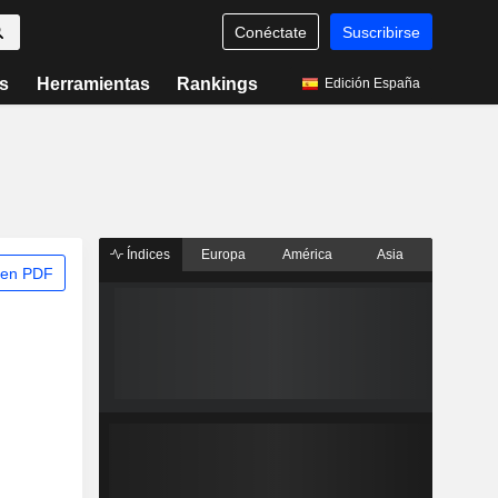
Conéctate
Suscribirse
s
Herramientas
Rankings
Edición España
Índices
Europa
América
Asia
 en PDF