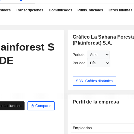
nsiders
Transcripciones
Comunicados
Publs. oficiales
Otros idiomas
Gráfico La Sabana Forest
(Plainforest) S.A.
ainforest S
Periodo
 DE
Período
SBN: Gráfico dinámico
Perfil de la empresa
a tus fuentes
Comparte
Empleados