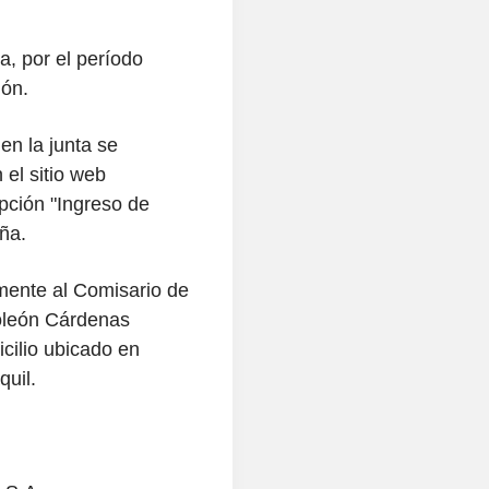
a, por el período
ión.
en la junta se
 el sitio web
ción "Ingreso de
ña.
mente al Comisario de
oleón Cárdenas
icilio ubicado en
uil.