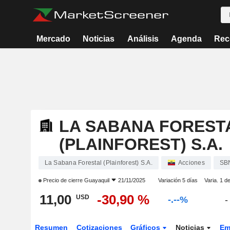
Mercado
Noticias
Análisis
Agenda
Rec
LA SABANA FOREST
(PLAINFOREST) S.A.
La Sabana Forestal (Plainforest) S.A.
Acciones
SB
Precio de cierre
Guayaquil
21/11/2025
Variación 5 días
Varia. 1 d
11,00
-30,90 %
USD
-.--%
-
Resumen
Cotizaciones
Gráficos
Noticias
Em