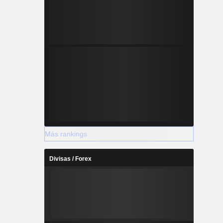
Más rankings
Divisas / Forex