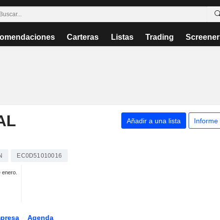
omendaciones
Carteras
Listas
Trading
Screener
AL
Añadir a una lista
Informe
N
EC0D51010016
e enero.
presa
Agenda