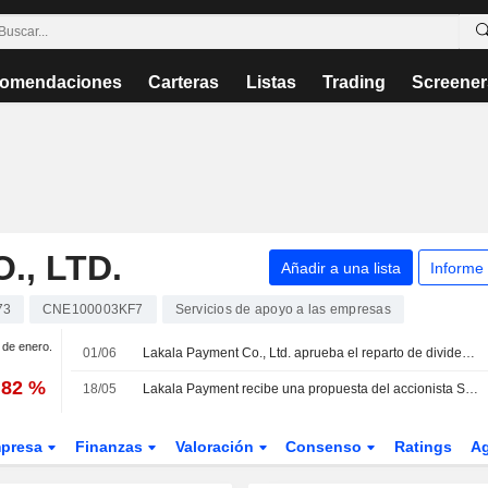
omendaciones
Carteras
Listas
Trading
Screener
., LTD.
Añadir a una lista
Informe
73
CNE100003KF7
Servicios de apoyo a las empresas
1 de enero.
01/06
Lakala Payment Co., Ltd. aprueba el reparto de dividendos para el ejercicio 2025
,82 %
18/05
Lakala Payment recibe una propuesta del accionista Sun Taoran
presa
Finanzas
Valoración
Consenso
Ratings
A