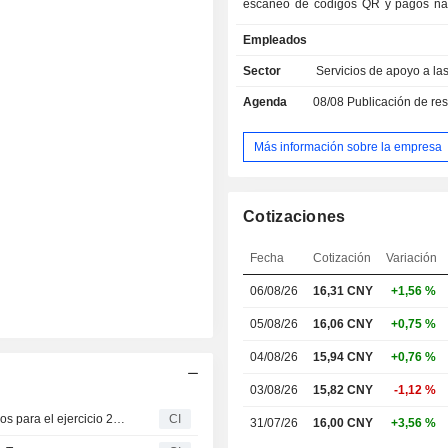
escaneo de códigos QR y pagos na
internacionales. Las actividades re
Empleados
con los servicios tecnológicos
soluciones digitales para el sector f
Sector
Servicios de apoyo a l
sector «pago+». La empre
Agenda
08/08
Publicación de resultado
principalmente en el mercado naciona
Más información sobre la empresa
Cotizaciones
Fecha
Cotización
Variación
06/08/26
16,31 CNY
+1,56 %
05/08/26
16,06 CNY
+0,75 %
04/08/26
15,94 CNY
+0,76 %
03/08/26
15,82 CNY
-1,12 %
Lakala Payment Co., Ltd. aprueba el reparto de dividendos para el ejercicio 2025
CI
31/07/26
16,00 CNY
+3,56 %