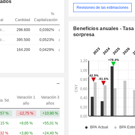
mados
Revisiones de las estimaciones
%
pal
Cantidad
Capitalización
Beneficios anuales - Tasa
Director financiero
296.600
0,0392%
sorpresa
Director financiero
395.500
0,0523%
164.200
0,0429%
Variación 1
Variación 3
ia. 5d.
Capi.($)
año
años
,57 %
-12,75 %
+10,90 %
2626,81 M
,15 %
+9,05 %
+55,01 %
680 mil M
,32 %
+3,80 %
+24,40 %
47,47 mil M