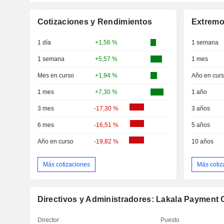
Cotizaciones y Rendimientos
Extremo
1 día
+1,56 %
1 semana
1 semana
+5,57 %
1 mes
Mes en curso
+1,94 %
Año en cur
1 mes
+7,30 %
1 año
3 mes
-17,30 %
3 años
6 mes
-16,51 %
5 años
Año en curso
-19,82 %
10 años
Más cotizaciones
Más cotiz
Directivos y Administradores: Lakala Payment C
Director
Puesto