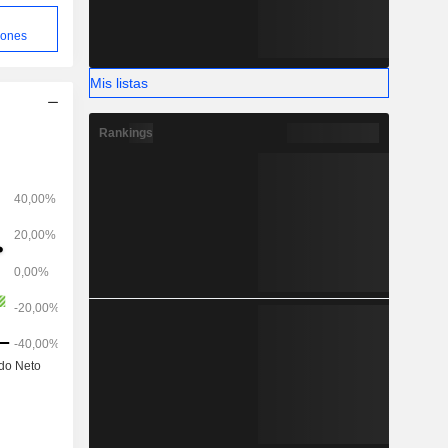
iones
Mis listas
Rankings