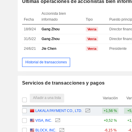
Últimas operaciones de accionistas bien infor
Accionista bien
Fecha
informado
Tipo
Puesto princi
18/9/24
Gang Zhou
Venta
31/5/22
Gang Zhou
Venta
24/6/21
Jie Chen
Presidente
Venta
Historial de transacciones
Servicios de transacciones y pagos
Añadir a una lista
Variación
Var
LAKALA PAYMENT CO., LTD.
+1,56 %
+5
VISA, INC.
+0,52 %
+1
BLOCK, INC.
-6,15 %
-4