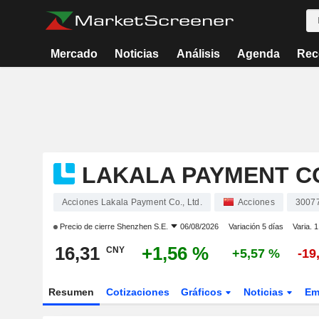
Mercado
Noticias
Análisis
Agenda
Rec
LAKALA PAYMENT CO
Acciones Lakala Payment Co., Ltd.
Acciones
3007
Precio de cierre
Shenzhen S.E.
06/08/2026
Variación 5 días
Varia. 
16,31
+1,56 %
CNY
+5,57 %
-19
Resumen
Cotizaciones
Gráficos
Noticias
Em