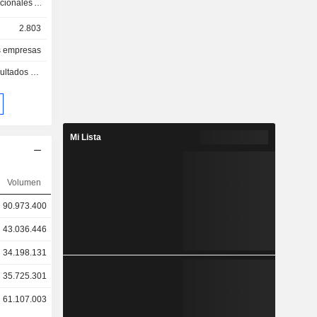
cionales e
lacionadas
2.803
 incluyen
intech y el
as empresas
sa opera
s - Q2 2026
l.
Mi Lista
Volumen
90.973.400
43.036.446
34.198.131
35.725.301
61.107.003