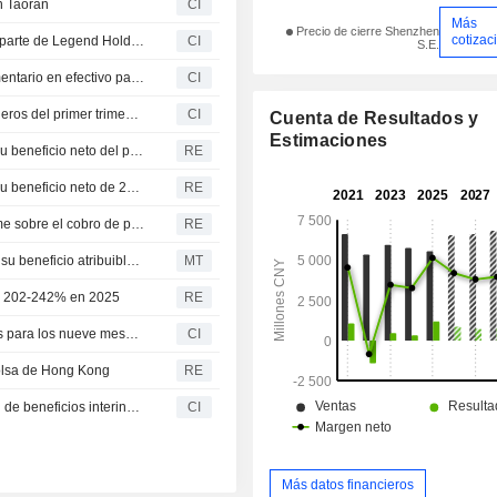
n Taoran
CI
Más
Precio de cierre Shenzhen
cotizac
Lakala Payment recibe una propuesta de accionista por parte de Legend Holdings
CI
S.E.
Lakala Payment Co., Ltd. propone el dividendo complementario en efectivo para el ejercicio 2025
CI
Lakala Payment Co., Ltd. presenta sus resultados financieros del primer trimestre finalizado el 31 de marzo de 2026
CI
Cuenta de Resultados y
Estimaciones
Lakala Payment anuncia un incremento del 491.0% en su beneficio neto del primer trimestre
RE
Lakala Payment anuncia un incremento del 233.3% en su beneficio neto de 2025
RE
Las empresas de pagos chinas se disparan tras el informe sobre el cobro de peajes en yuanes en Ormuz
RE
Lakala Payment prevé un aumento de hasta el 242% en su beneficio atribuible para 2025; las acciones se disparan un 20%
MT
de 202-242% en 2025
RE
Lakala Payment Co., Ltd. presenta resultados financieros para los nueve meses finalizados el 30 de septiembre de 2025
CI
Bolsa de Hong Kong
RE
Lakala Payment Co., Ltd. aprueba el plan de distribución de beneficios interinos 2025
CI
Más datos financieros