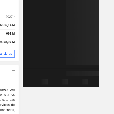
2027 *
6636,14 M
691 M
-9948,97 M
nancieros
presa con
ente a los
gicos. Las
rvicios de
bancarias,