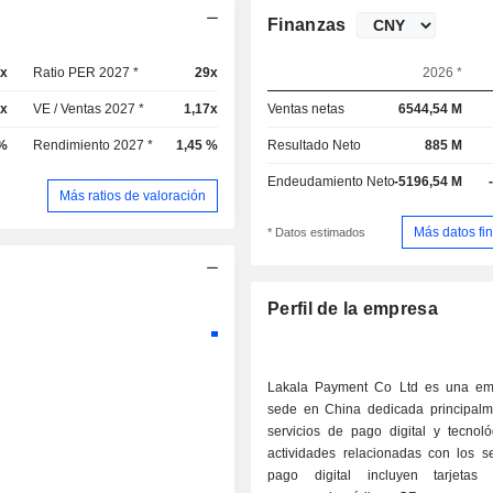
Finanzas
3x
Ratio PER 2027 *
29x
2026 *
2x
VE / Ventas 2027 *
1,17x
Ventas netas
6544,54 M
 %
Rendimiento 2027 *
1,45 %
Resultado Neto
885 M
Endeudamiento Neto
-5196,54 M
Más ratios de valoración
Más datos fi
* Datos estimados
Perfil de la empresa
Lakala Payment Co Ltd es una em
sede en China dedicada principalm
servicios de pago digital y tecnoló
actividades relacionadas con los se
pago digital incluyen tarjetas 