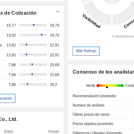
s de Cotización
15,77
16,79
13,92
16,79
so
13,92
22,91
Más Ratings
13,92
22,91
7,88
25,69
Consenso de los analista
7,88
25,69
7,88
36,2
Venta
Comp
Recomendación promedio
aciones
Numero de análisis
Último precio de cierre
o., Ltd.
Precio objetivo promedio
Edad
Desde
Diferencia / Objetivo Promedio