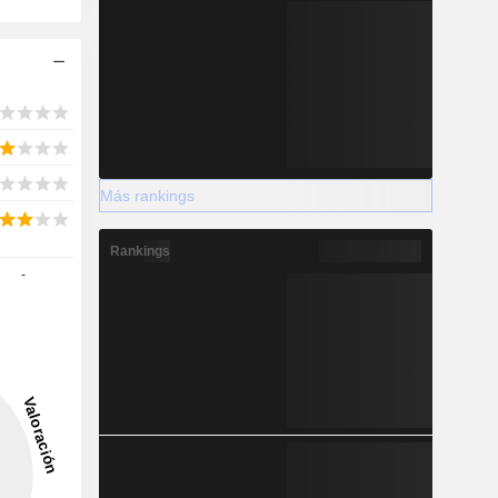
Más rankings
Rankings
-