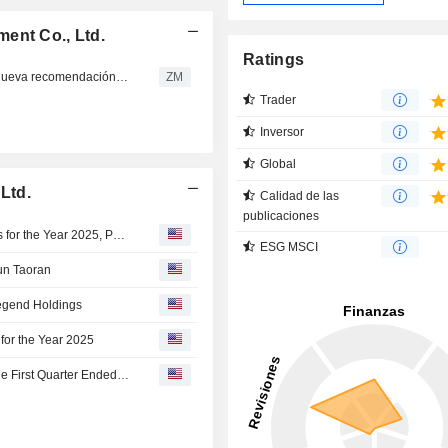
ent Co., Ltd.
Ratings
LAKALA PAYMENT CO., LTD. : Citigroup establece una nueva recomendación de venta
ZM
Trader
Inversor
Global
Ltd.
Calidad de las
publicaciones
Lakala Payment Co., Ltd. Approves Dividend on A Shares for the Year 2025, Payable on June 22, 2026
ESG MSCI
un Taoran
egend Holdings
for the Year 2025
Lakala Payment Co., Ltd. Reports Earnings Results for the First Quarter Ended March 31, 2026