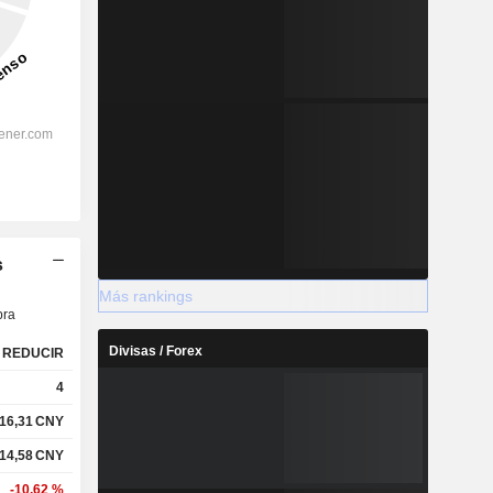
s
Más rankings
ra
Divisas / Forex
REDUCIR
4
16,31
CNY
14,58
CNY
-10,62 %