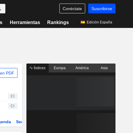
Conéctate
Suscribirse
s
Herramientas
Rankings
Edición España
Índices
Europa
América
Asia
 en PDF
CI
CI
genda
Sector
ETFs