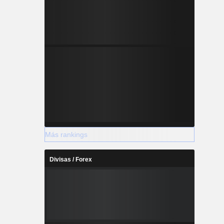
Más rankings
Divisas / Forex