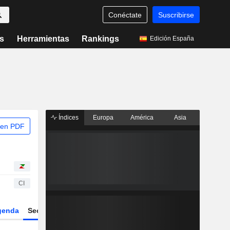
Conéctate
Suscribirse
s
Herramientas
Rankings
Edición España
Índices
Europa
América
Asia
 en PDF
CI
genda
Sector
Derivados