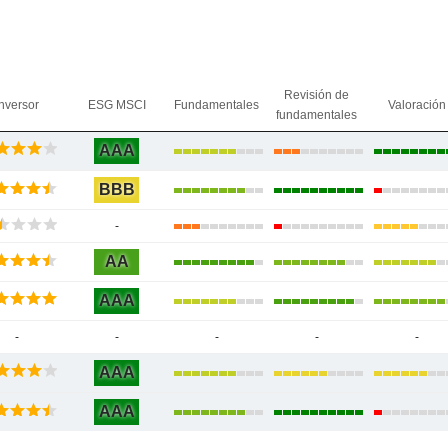
Revisión de
nversor
ESG MSCI
Fundamentales
Valoración
fundamentales
AAA
BBB
-
AA
AAA
-
-
-
-
-
AAA
AAA