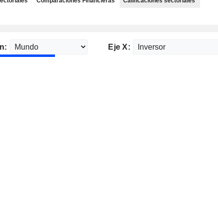
ectoriales
Comparaciones Financieras
Calificaciones sectoriales
n:
Eje X: