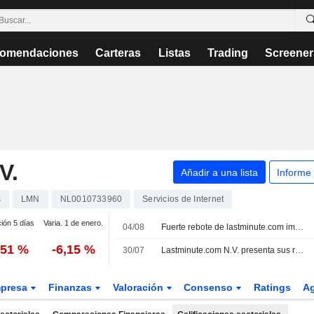
omendaciones
Carteras
Listas
Trading
Screener
V.
Añadir a una lista
Informe
s
LMN
NL0010733960
Servicios de Internet
ción 5 días
Varia. 1 de enero.
04/08
Fuerte rebote de lastminute.com impulsado por Baader Europe
,51 %
-6,15 %
30/07
Lastminute.com N.V. presenta sus resultados financieros correspondientes al primer semestre de 2026
presa
Finanzas
Valoración
Consenso
Ratings
A