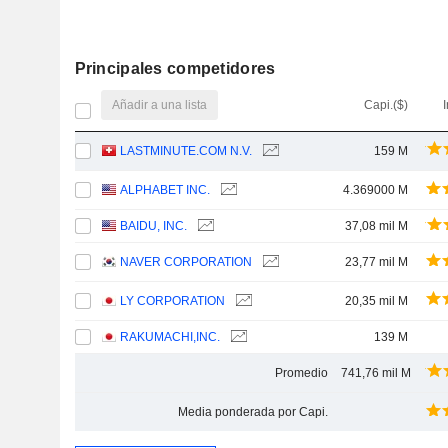
Principales competidores
Añadir a una lista
Capi.($)
I
LASTMINUTE.COM N.V.
159 M
ALPHABET INC.
4.369000 M
BAIDU, INC.
37,08 mil M
NAVER CORPORATION
23,77 mil M
LY CORPORATION
20,35 mil M
RAKUMACHI,INC.
139 M
Promedio
741,76 mil M
Media ponderada por Capi.