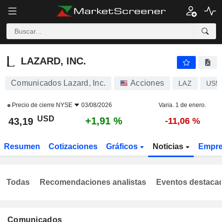
LAZARD, INC.
43,19
$
+1,91 %
LAZARD, INC.
Comunicados Lazard, Inc.
Acciones
LAZ
US5
Precio de cierre
NYSE
03/08/2026
Varia. 1 de enero.
USD
+1,91 %
43,19
-11,06 %
Resumen
Cotizaciones
Gráficos
Noticias
Empr
Todas
Recomendaciones analistas
Eventos destaca
Comunicados