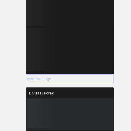
Más rankings
Divisas / Forex