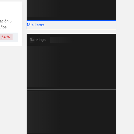
iación 5
Capi.
CT
MT
LT
Mis listas
años
7,54 %
6059,05 M
Rankings