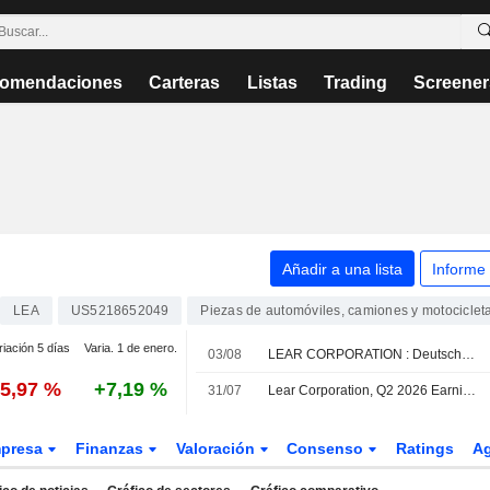
omendaciones
Carteras
Listas
Trading
Screener
N
Añadir a una lista
Informe
LEA
US5218652049
Piezas de automóviles, camiones y motociclet
riación 5 días
Varia. 1 de enero.
03/08
LEAR CORPORATION : Deutsche Bank Securities se mantiene neutral.
-5,97 %
+7,19 %
31/07
Lear Corporation, Q2 2026 Earnings Call, Jul 31, 2026
presa
Finanzas
Valoración
Consenso
Ratings
A