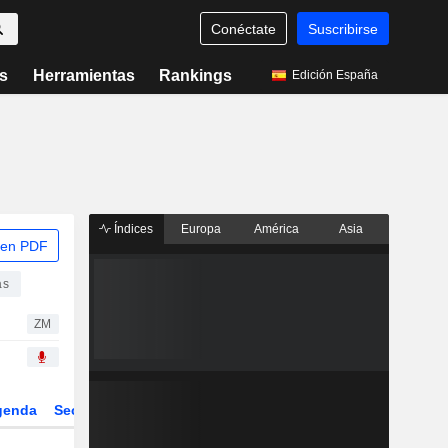
Conéctate
Suscribirse
s
Herramientas
Rankings
Edición España
Índices
Europa
América
Asia
 en PDF
as
ZM
genda
Sector
Derivados
ETFs