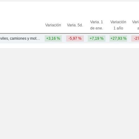
Varia. 1
Variación
Var
Variación
Varia. 5d.
de ene.
1 año
Piezas de automóviles, camiones y motocicletas - Otros
+3,16 %
-5,97 %
+7,19 %
+27,93 %
-2