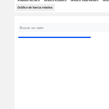
Análisis técnico
Gráfico Estático
Gráfico Total Return
Gráf
Gráfico de fuerza relativa