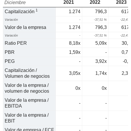
2021
2022
2023
Diciembre
1
Capitalización
1.274
796,3
617,
Variación
-
-37,51 %
-22,47
Valor de la empresa
1.274
796,3
617,
Variación
-
-37,51 %
-22,47
Ratio PER
8,18x
5,09x
30,9
PBR
1,59x
-
0,77
PEG
-
3,92x
-0,4
Capitalización /
3,05x
1,74x
2,37
Volumen de negocios
Valor de la empresa /
0x
0x
0
volumen de negocios
Valor de la empresa /
-
-
EBITDA
Valor de la empresa /
-
-
EBIT
Valor de empresa / FCF
-
-