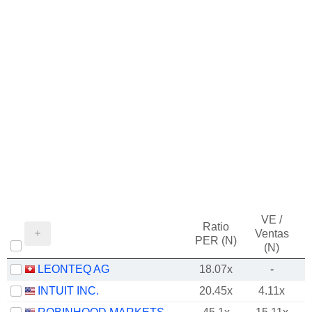
VE /
Ratio
Ventas
PER (N)
(N)
LEONTEQ AG
18.07x
-
INTUIT INC.
20.45x
4.11x