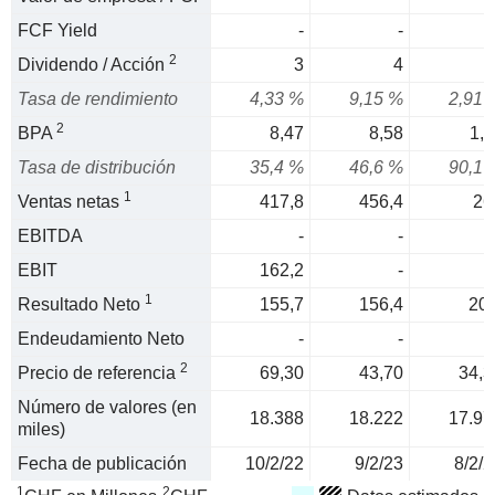
FCF Yield
-
-
2
Dividendo / Acción
3
4
Tasa de rendimiento
4,33 %
9,15 %
2,91 
2
BPA
8,47
8,58
1,1
Tasa de distribución
35,4 %
46,6 %
90,1 
1
Ventas netas
417,8
456,4
26
EBITDA
-
-
EBIT
162,2
-
1
Resultado Neto
155,7
156,4
20,
Endeudamiento Neto
-
-
2
Precio de referencia
69,30
43,70
34,3
Número de valores (en
18.388
18.222
17.97
miles)
Fecha de publicación
10/2/22
9/2/23
8/2/2
1
2