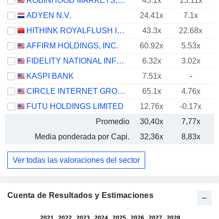
ROBINHOOD MARKETS, INC.
45.1x
15.11x
ADYEN N.V.
24.41x
7.1x
HITHINK ROYALFLUSH INFORMATION NETWORK CO., LTD.
43.3x
22.68x
AFFIRM HOLDINGS, INC.
60.92x
5.53x
FIDELITY NATIONAL INFORMATION SERVICES, INC.
6.32x
3.02x
KASPI BANK
7.51x
-
CIRCLE INTERNET GROUP, INC.
65.1x
4.76x
FUTU HOLDINGS LIMITED
12.76x
-0.17x
Promedio
30,40x
7,77x
Media ponderada por Capi.
32,36x
8,83x
Ver todas las valoraciones del sector
Cuenta de Resultados y Estimaciones