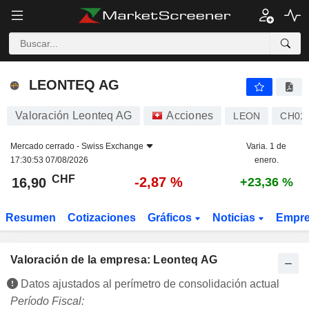
LEONTEQ AG
16,90
CHF
-2,87 %
LEONTEQ AG
Valoración Leonteq AG
Acciones
LEON
CH01
Mercado cerrado -
Swiss Exchange
Varia. 1 de
17:30:53 07/08/2026
enero.
CHF
-2,87 %
16,90
+23,36 %
Resumen
Cotizaciones
Gráficos
Noticias
Empr
Valoración de la empresa: Leonteq AG
Datos ajustados al perímetro de consolidación actual
Período Fiscal: