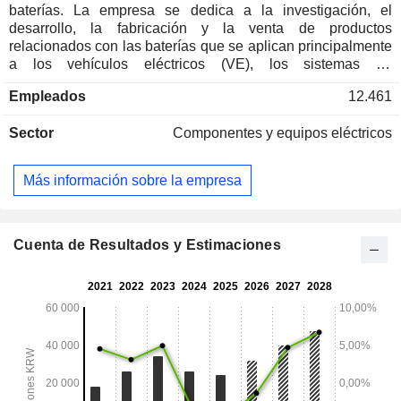
baterías. La empresa se dedica a la investigación, el
desarrollo, la fabricación y la venta de productos
relacionados con las baterías que se aplican principalmente
a los vehículos eléctricos (VE), los sistemas de
almacenamiento de energía (SAE), los equipos de
Empleados
12.461
tecnología de la información (TI), las herramientas eléctricas
y los vehículos eléctricos ligeros (VEL). La cartera de
Sector
Componentes y equipos eléctricos
productos de la empresa incluye baterías para VE, baterías
para ESS y baterías para aplicaciones de pequeño tamaño.
Más información sobre la empresa
Cuenta de Resultados y Estimaciones