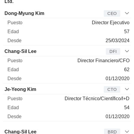
Ltd.
Director
Puesto
Edad
Desde
Dong-Myung Kim
CEO
Director Ejecutivo
57
25/03/2024
Chang-Sil Lee
DFI
Director Financiero/CFO
62
01/12/2020
Je-Yeong Kim
CTO
Director Técnico/Científico/I+D
54
01/12/2020
Administrador
Puesto
Edad
Desde
Chang-Sil Lee
BRD