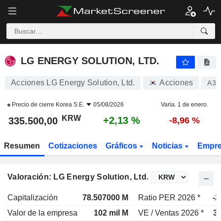
LG ENERGY SOLUTION, LTD.
335.500,00
₩
+2,13 %
LG ENERGY SOLUTION, LTD.
Acciones LG Energy Solution, Ltd.
Acciones
A37
Precio de cierre
Korea S.E.
05/08/2026
Varia. 1 de enero.
KRW
+2,13 %
335.500,00
-8,96 %
Resumen
Cotizaciones
Gráficos
Noticias
Empr
Valoración: LG Energy Solution, Ltd.
Capitalización
78.507000 M
Ratio PER 2026 *
-2
Valor de la empresa
102 mil M
VE / Ventas 2026 *
3,