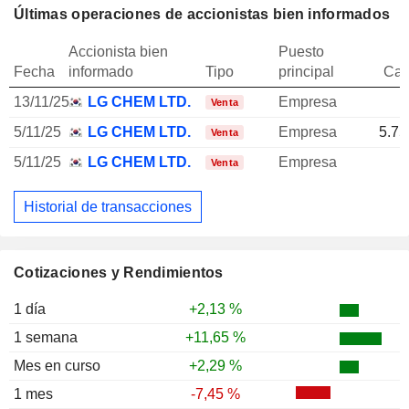
Últimas operaciones de accionistas bien informados
Accionista bien
Puesto
Fecha
informado
Tipo
principal
Can
13/11/25
LG CHEM LTD.
Empresa
Venta
5/11/25
LG CHEM LTD.
Empresa
5.75
Venta
5/11/25
LG CHEM LTD.
Empresa
Venta
Historial de transacciones
Cotizaciones y Rendimientos
1 día
+2,13 %
1 semana
+11,65 %
Mes en curso
+2,29 %
1 mes
-7,45 %