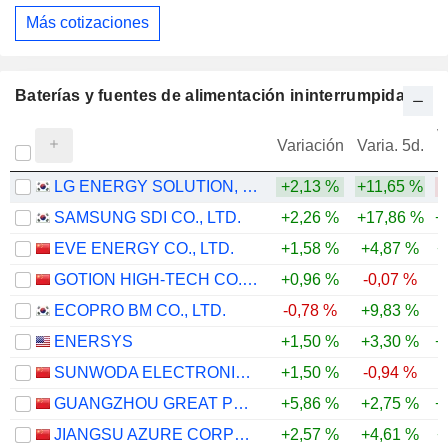
Más cotizaciones
Baterías y fuentes de alimentación ininterrumpida
V
Variación
Varia. 5d.
LG ENERGY SOLUTION, LTD.
+2,13 %
+11,65 %
-
SAMSUNG SDI CO., LTD.
+2,26 %
+17,86 %
+
EVE ENERGY CO., LTD.
+1,58 %
+4,87 %
+
GOTION HIGH-TECH CO.,LTD.
+0,96 %
-0,07 %
ECOPRO BM CO., LTD.
-0,78 %
+9,83 %
-
ENERSYS
+1,50 %
+3,30 %
+
SUNWODA ELECTRONIC CO.,LTD
+1,50 %
-0,94 %
-
GUANGZHOU GREAT POWER ENERGY AND TECHNOLOGY CO., LTD
+5,86 %
+2,75 %
+
JIANGSU AZURE CORPORATION
+2,57 %
+4,61 %
+