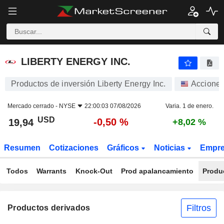
LIBERTY ENERGY INC.
19,94
$
-0,50 %
LIBERTY ENERGY INC.
Productos de inversión Liberty Energy Inc.
Accione
Mercado cerrado -
NYSE
22:00:03 07/08/2026
Varia. 1 de enero.
USD
-0,50 %
19,94
+8,02 %
Resumen
Cotizaciones
Gráficos
Noticias
Empr
Todos
Warrants
Knock-Out
Prod apalancamiento
Produ
Filtros
Productos derivados