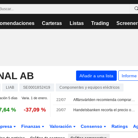
omendaciones
Carteras
Listas
Trading
Screener
NAL AB
Añadir a una lista
Informe
LIAB
SE0001852419
Componentes y equipos eléctricos
ación 5 días
Varia. 1 de enero.
22/07
Affärsvärlden recomienda comprar acciones de Lindab
7,64 %
-37,09 %
20/07
Handelsbanken recorta el precio objetivo de Lindab a 130 SEK y mantiene su recomendación de mantener
presa
Finanzas
Valoración
Consenso
Ratings
A