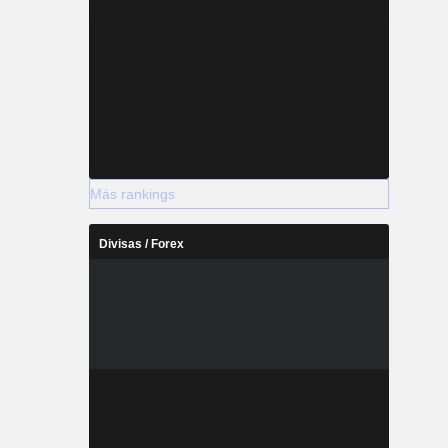
Más rankings
Divisas / Forex