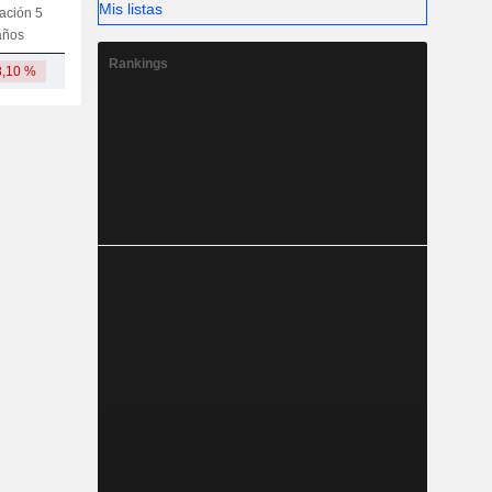
Mis listas
iación 5
Capi.
CT
MT
LT
años
Rankings
8,10 %
1068,04 M