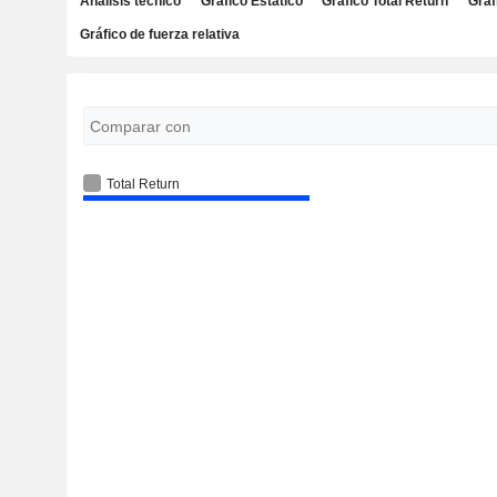
Análisis técnico
Gráfico Estático
Gráfico Total Return
Gráf
Gráfico de fuerza relativa
Total Return