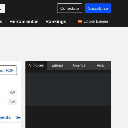
Conéctate
Suscribirse
s
Herramientas
Rankings
Edición España
Índices
Europa
América
Asia
 en PDF
FW
FW
genda
Sector
Derivados
ETFs