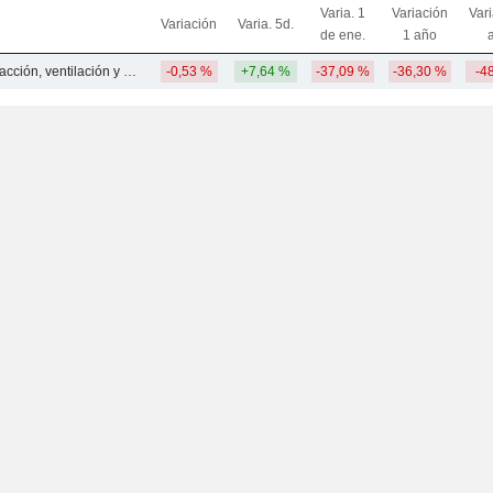
Varia. 1
Variación
Var
Variación
Varia. 5d.
de ene.
1 año
Sistemas de calefacción, ventilación y aire acondicionado
-0,53 %
+7,64 %
-37,09 %
-36,30 %
-4