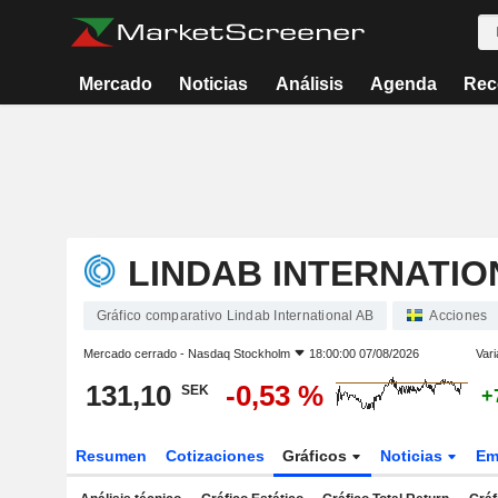
Mercado
Noticias
Análisis
Agenda
Rec
LINDAB INTERNATIO
Gráfico comparativo Lindab International AB
Acciones
Mercado cerrado -
Nasdaq Stockholm
18:00:00 07/08/2026
Vari
131,10
-0,53 %
SEK
+
Resumen
Cotizaciones
Gráficos
Noticias
Em