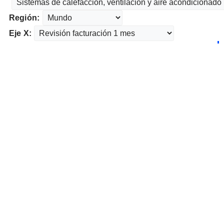
Región:
Eje X: