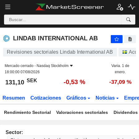
LINDAB INTERNATIONAL AB
131,10
kr
-0,53 %
LINDAB INTERNATIONAL AB
Revisiones sectoriales Lindab International AB
Acc
Mercado cerrado -
Nasdaq Stockholm
Varia. 1 de
18:00:00 07/08/2026
enero.
SEK
-0,53 %
131,10
-37,09 %
Resumen
Cotizaciones
Gráficos
Noticias
Empr
Rendimiento Sectorial
Valoraciones sectoriales
Dividendos 
Sector: