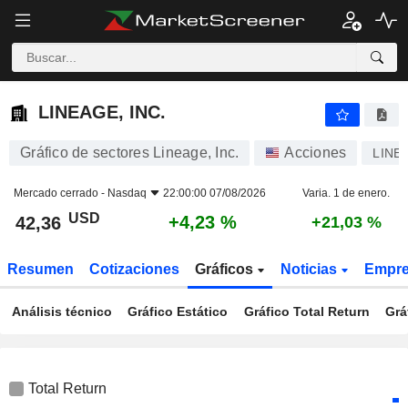
LINEAGE, INC.
42,36
$
+4,23 %
LINEAGE, INC.
Gráfico de sectores Lineage, Inc.
Acciones
LINE
Mercado cerrado -
Nasdaq
22:00:00 07/08/2026
Varia. 1 de enero.
USD
+4,23 %
42,36
+21,03 %
Resumen
Cotizaciones
Gráficos
Noticias
Empr
Análisis técnico
Gráfico Estático
Gráfico Total Return
Grá
Total Return