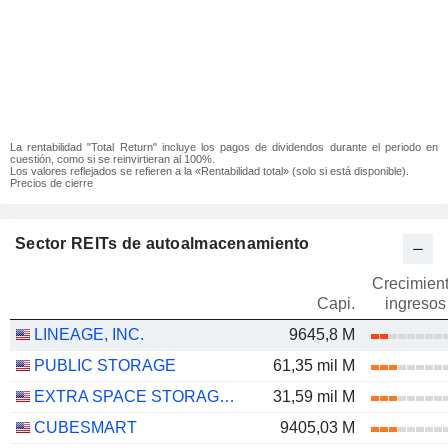
La rentabilidad "Total Return" incluye los pagos de dividendos durante el periodo en
cuestión, como si se reinvirtieran al 100%.
Los valores reflejados se refieren a la «Rentabilidad total» (solo si está disponible).
Precios de cierre
Sector REITs de autoalmacenamiento
Crecimien
Capi.
ingresos
LINEAGE, INC.
9645,8 M
PUBLIC STORAGE
61,35 mil M
EXTRA SPACE STORAGE INC.
31,59 mil M
CUBESMART
9405,03 M