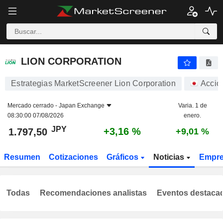
LION CORPORATION
1.797,50
¥
+3,16 %
LION CORPORATION
Estrategias MarketScreener Lion Corporation
Accio
Mercado cerrado -
Japan Exchange
Varia. 1 de
08:30:00 07/08/2026
enero.
JPY
+3,16 %
1.797,50
+9,01 %
Resumen
Cotizaciones
Gráficos
Noticias
Empr
Todas
Recomendaciones analistas
Eventos destaca