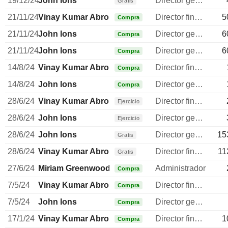
19/12/24
John Ions
Director general
Gratis
21/11/24
Vinay Kumar Abrol
Director financiero
5
Compra
21/11/24
John Ions
Director general
6
Compra
21/11/24
John Ions
Director general
6
Compra
14/8/24
Vinay Kumar Abrol
Director financiero
Compra
14/8/24
John Ions
Director general
Compra
28/6/24
Vinay Kumar Abrol
Director financiero
Ejercicio
28/6/24
John Ions
Director general
Ejercicio
28/6/24
John Ions
Director general
15
Gratis
28/6/24
Vinay Kumar Abrol
Director financiero
11
Gratis
27/6/24
Miriam Greenwood
Administrador
Compra
7/5/24
Vinay Kumar Abrol
Director financiero
Compra
7/5/24
John Ions
Director general
Compra
17/1/24
Vinay Kumar Abrol
Director financiero
1
Compra