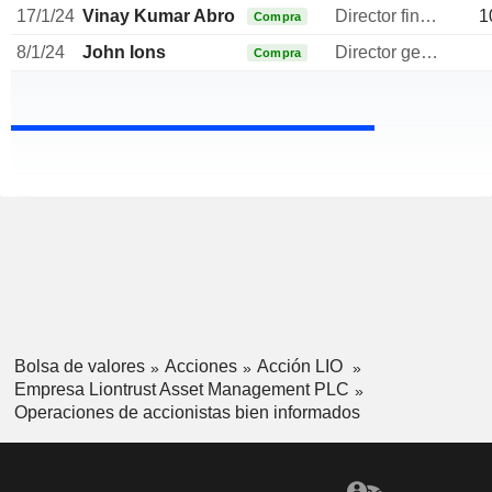
17/1/24
Vinay Kumar Abrol
Director financiero
1
Compra
8/1/24
John Ions
Director general
Compra
Bolsa de valores
Acciones
Acción LIO
Empresa Liontrust Asset Management PLC
Operaciones de accionistas bien informados