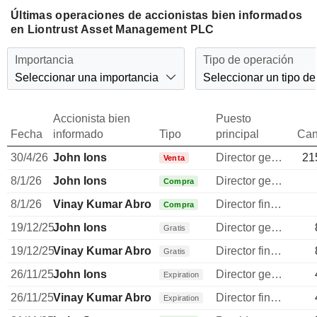
Últimas operaciones de accionistas bien informados
en Liontrust Asset Management PLC
Importancia
Tipo de operación
Seleccionar una importancia
Seleccionar un tipo de
Accionista bien
Puesto
Fecha
informado
Tipo
principal
Can
30/4/26
John Ions
Director general
21
Venta
8/1/26
John Ions
Director general
Compra
8/1/26
Vinay Kumar Abrol
Director financiero
Compra
19/12/25
John Ions
Director general
Gratis
19/12/25
Vinay Kumar Abrol
Director financiero
Gratis
26/11/25
John Ions
Director general
Expiration
26/11/25
Vinay Kumar Abrol
Director financiero
Expiration