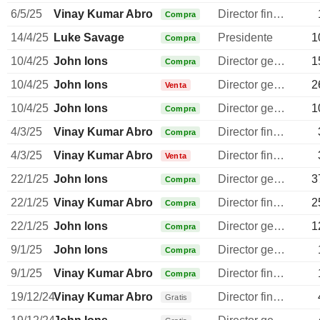
6/5/25
Vinay Kumar Abrol
Director financiero
Compra
14/4/25
Luke Savage
Presidente
1
Compra
10/4/25
John Ions
Director general
1
Compra
10/4/25
John Ions
Director general
2
Venta
10/4/25
John Ions
Director general
1
Compra
4/3/25
Vinay Kumar Abrol
Director financiero
Compra
4/3/25
Vinay Kumar Abrol
Director financiero
Venta
22/1/25
John Ions
Director general
3
Compra
22/1/25
Vinay Kumar Abrol
Director financiero
2
Compra
22/1/25
John Ions
Director general
1
Compra
9/1/25
John Ions
Director general
Compra
9/1/25
Vinay Kumar Abrol
Director financiero
Compra
19/12/24
Vinay Kumar Abrol
Director financiero
Gratis