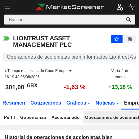
LIONTRUST ASSET MANAGEMENT PLC
LIONTRUST ASSET
MANAGEMENT PLC
Operaciones de accionistas bien informados Liontrust A
Tiempo real estimado
Cboe Europe
Varia. 1 de
16:19:48 06/08/2026
enero.
GBX
-1,63 %
301,00
+13,18 %
Resumen
Cotizaciones
Gráficos
Noticias
Empr
Perfil
Gobernanza
Accionariado
Operaciones de accionis
Historial de operaciones de accionistas bien