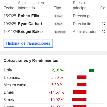
Accionista bien
Puesto
Fecha
informado
Tipo
principal
Can
15/7/25
Robert Ellin
Director general
Otros
19/2/25
Ryan Carhart
Director financiero
13
Otros
14/11/24
Bridget Baker
Administrador
12
Ejercicio
Historial de transacciones
Cotizaciones y Rendimientos
1 día
+2,18 %
1 semana
-5,80 %
Mes en curso
-5,80 %
1 mes
-14,57 %
3 mes
-19,92 %