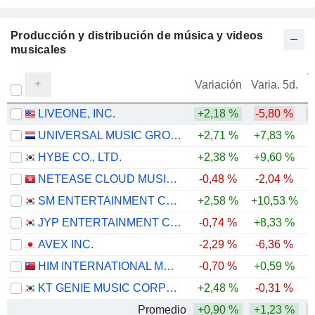
Producción y distribución de música y videos
musicales
V
Variación
Varia. 5d.
LIVEONE, INC.
+2,18 %
-5,80 %
-
UNIVERSAL MUSIC GROUP N.V.
+2,71 %
+7,83 %
-
HYBE CO., LTD.
+2,38 %
+9,60 %
-
NETEASE CLOUD MUSIC INC.
-0,48 %
-2,04 %
-
SM ENTERTAINMENT CO., LTD.
+2,58 %
+10,53 %
-
JYP ENTERTAINMENT CORPORATION
-0,74 %
+8,33 %
-
AVEX INC.
-2,29 %
-6,36 %
HIM INTERNATIONAL MUSIC INC.
-0,70 %
+0,59 %
-
KT GENIE MUSIC CORPORATION
+2,48 %
-0,31 %
-
Promedio
+0,90 %
+1,23 %
-