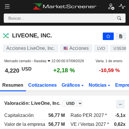
LIVEONE, INC.
4,220
$
+2,18 %
LIVEONE, INC.
Acciones LiveOne, Inc.
Acciones
LVO
US5381
Mercado cerrado -
Nasdaq
22:00:00 07/08/2026
Varia. 1 de enero.
USD
+2,18 %
4,220
-10,59 %
Resumen
Cotizaciones
Gráficos
Noticias
Empr
Valoración: LiveOne, Inc.
Capitalización
56,77 M
Ratio PER 2027 *
-5,1x
Valor de la empresa
56,77 M
VE / Ventas 2027 *
0,62x