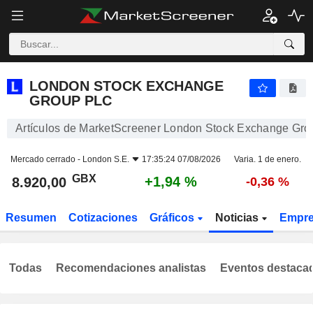
LONDON STOCK EXCHANGE GROUP PLC
8.920,00
p
+1,94 %
LONDON STOCK EXCHANGE
GROUP PLC
Artículos de MarketScreener London Stock Exchange Gro
Mercado cerrado -
London S.E.
17:35:24 07/08/2026
Varia. 1 de enero.
GBX
+1,94 %
8.920,00
-0,36 %
Resumen
Cotizaciones
Gráficos
Noticias
Empr
Todas
Recomendaciones analistas
Eventos destaca