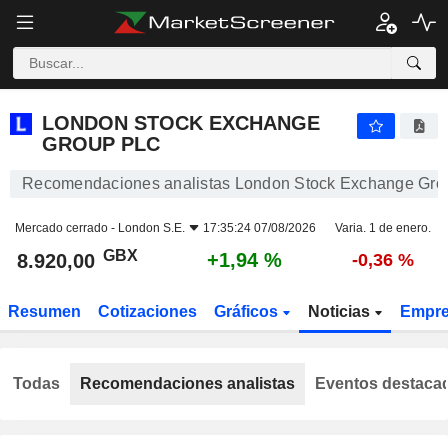
LONDON STOCK EXCHANGE GROUP PLC
8.920,00
p
+1,94 %
LONDON STOCK EXCHANGE
GROUP PLC
Recomendaciones analistas London Stock Exchange Gro
Mercado cerrado -
London S.E.
17:35:24 07/08/2026
Varia. 1 de enero.
GBX
+1,94 %
8.920,00
-0,36 %
Resumen
Cotizaciones
Gráficos
Noticias
Empr
Todas
Recomendaciones analistas
Eventos destaca