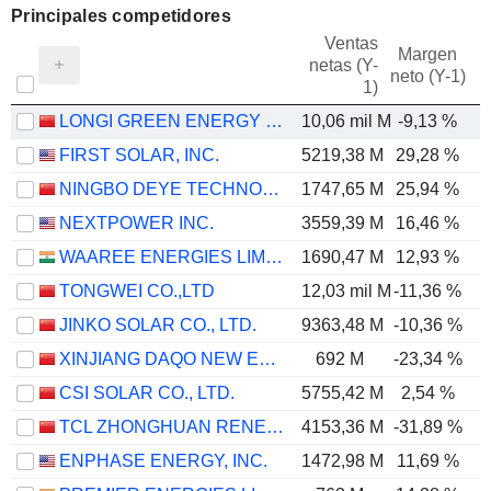
Principales competidores
Ventas
Margen
netas (Y-
E
neto (Y-1)
1)
LONGI GREEN ENERGY TECHNOLOGY CO., LTD.
10,06 mil M
-9,13 %
-
FIRST SOLAR, INC.
5219,38 M
29,28 %
NINGBO DEYE TECHNOLOGY GROUP CO., LTD.
1747,65 M
25,94 %
NEXTPOWER INC.
3559,39 M
16,46 %
WAAREE ENERGIES LIMITED
1690,47 M
12,93 %
TONGWEI CO.,LTD
12,03 mil M
-11,36 %
JINKO SOLAR CO., LTD.
9363,48 M
-10,36 %
XINJIANG DAQO NEW ENERGY CO.,LTD.
692 M
-23,34 %
-
CSI SOLAR CO., LTD.
5755,42 M
2,54 %
TCL ZHONGHUAN RENEWABLE ENERGY TECHNOLOGY CO.,LTD.
4153,36 M
-31,89 %
-
ENPHASE ENERGY, INC.
1472,98 M
11,69 %