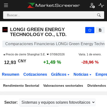
LONGI GREEN ENERGY TECHNOLOGY CO., LTD.
12,93
¥
+1,49 %
LONGI GREEN ENERGY
TECHNOLOGY CO., LTD.
Comparaciones Financieras LONGi Green Energy Technolo
Precio de cierre
Shanghai S.E.
07/08/2026
Varia. 1 de enero.
CNY
+1,49 %
12,93
-28,96 %
Resumen
Cotizaciones
Gráficos
Noticias
Empr
Rendimiento Sectorial
Valoraciones sectoriales
Dividendos 
Sector: