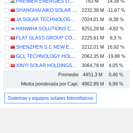
PREMIER ENERGIES LIMITED
763 M
14,38 %
SHANGHAI AIKO SOLAR ENERGY CO.,LTD.
2232,38 M
-11,67 %
-
JA SOLAR TECHNOLOGY CO., LTD.
7024,01 M
-9,38 %
-
HANWHA SOLUTIONS CORPORATION
9251,28 M
-4,82 %
FLAT GLASS GROUP CO., LTD.
2225,61 M
6,3 %
SHENZHEN S.C NEW ENERGY TECHNOLOGY CORPORATION
2212,01 M
16,92 %
GCL TECHNOLOGY HOLDINGS LIMITED
2062,35 M
-19,88 %
XINYI SOLAR HOLDINGS LIMITED
3064,78 M
4,05 %
Promedio
4451,3 M
0,46 %
Media ponderada por Capi.
4862,89 M
6,99 %
Sistemas y equipos solares fotovoltaicos