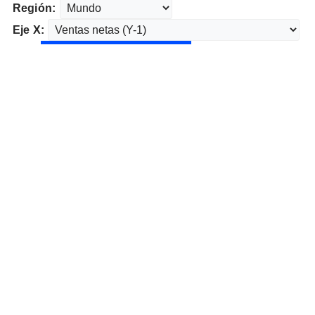
Región:
Eje X: