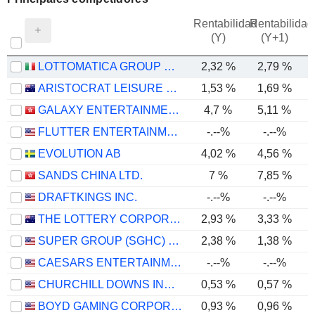
Rentabilidad
Rentabilidad
(Y)
(Y+1)
LOTTOMATICA GROUP S.P.A.
2,32 %
2,79 %
ARISTOCRAT LEISURE LIMITED
1,53 %
1,69 %
GALAXY ENTERTAINMENT GROUP LIMITED
4,7 %
5,11 %
FLUTTER ENTERTAINMENT PLC
-.--%
-.--%
EVOLUTION AB
4,02 %
4,56 %
SANDS CHINA LTD.
7 %
7,85 %
DRAFTKINGS INC.
-.--%
-.--%
THE LOTTERY CORPORATION LIMITED
2,93 %
3,33 %
SUPER GROUP (SGHC) LIMITED
2,38 %
1,38 %
CAESARS ENTERTAINMENT, INC.
-.--%
-.--%
CHURCHILL DOWNS INCORPORATED
0,53 %
0,57 %
BOYD GAMING CORPORATION
0,93 %
0,96 %