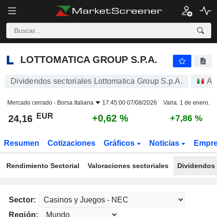
LOTTOMATICA GROUP S.P.A.
24,16
€
+0,62 %
LOTTOMATICA GROUP S.P.A.
Dividendos sectoriales Lottomatica Group S.p.A.
Ac
Mercado cerrado -
Borsa Italiana
17:45:00 07/08/2026
Varia. 1 de enero.
EUR
+0,62 %
24,16
+7,86 %
Resumen
Cotizaciones
Gráficos
Noticias
Empr
Rendimiento Sectorial
Valoraciones sectoriales
Dividendos 
Sector:
Región: