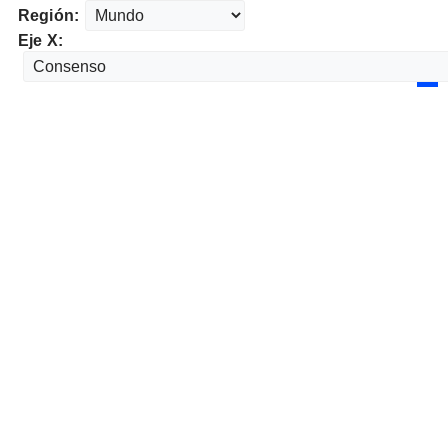
Región:
Eje X: