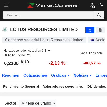
LOTUS RESOURCES LIMITED
0,2300
$
-2,13 %
LOTUS RESOURCES LIMITED
Consenso sectorial Lotus Resources Limited
Accio
Mercado cerrado -
Australian S.E.
Varia. 1 de enero.
08:10:10 07/08/2026
AUD
-2,13 %
0,2300
-88,57 %
Resumen
Cotizaciones
Gráficos
Noticias
Empr
Rendimiento Sectorial
Valoraciones sectoriales
Dividendos 
Sector: