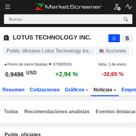
LOTUS TECHNOLOGY INC.
0,9496
$
+2,94 %
LOTUS TECHNOLOGY INC.
Publs. oficiales Lotus Technology Inc.
Acciones
Precio de cierre
Nasdaq
07/08/2026
Varia. 1 de enero.
USD
+2,94 %
0,9496
-32,65 %
Resumen
Cotizaciones
Gráficos
Noticias
Empr
Todas
Recomendaciones analistas
Eventos destaca
Publs. oficiales