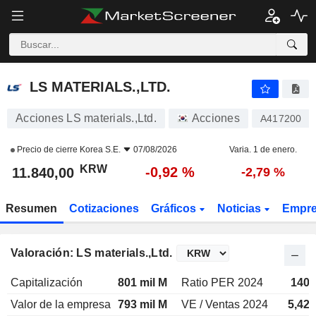
LS MATERIALS.,LTD.
11.840,00
₩
-0,92 %
LS MATERIALS.,LTD.
Acciones LS materials.,Ltd.
Acciones
A417200
Precio de cierre
Korea S.E.
07/08/2026
Varia. 1 de enero.
KRW
-0,92 %
11.840,00
-2,79 %
Resumen
Cotizaciones
Gráficos
Noticias
Empr
Valoración: LS materials.,Ltd.
Capitalización
801 mil M
Ratio PER 2024
140x
Valor de la empresa
793 mil M
VE / Ventas 2024
5,42x