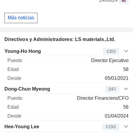
24/06/24
Más noticias
Directivos y Administradores: LS materials.,Ltd.
Director
Puesto
Edad
Desde
Young-Ho Hong
CEO
Director Ejecutivo
58
05/01/2021
Dong-Chun Myeong
DFI
Director Financiero/CFO
56
01/04/2024
Hee-Young Lee
COO