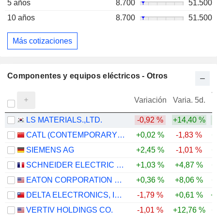
5 años
8.700
51.500
10 años
8.700
51.500
Más cotizaciones
Componentes y equipos eléctricos - Otros
V
Variación
Varia. 5d.
LS MATERIALS.,LTD.
-0,92 %
+14,40 %
CATL (CONTEMPORARY AMPEREX TECHNOLOGY)
+0,02 %
-1,83 %
+
SIEMENS AG
+2,45 %
-1,01 %
+
SCHNEIDER ELECTRIC SE
+1,03 %
+4,87 %
+
EATON CORPORATION PLC
+0,36 %
+8,06 %
+
DELTA ELECTRONICS, INC.
-1,79 %
+0,61 %
+
VERTIV HOLDINGS CO.
-1,01 %
+12,76 %
+