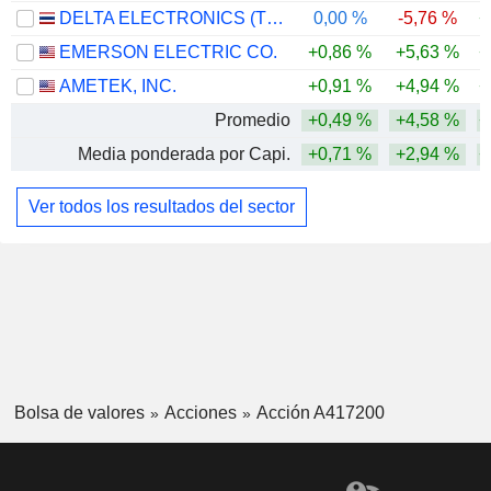
DELTA ELECTRONICS (THAILAND)
0,00 %
-5,76 %
+
EMERSON ELECTRIC CO.
+0,86 %
+5,63 %
+
AMETEK, INC.
+0,91 %
+4,94 %
+
Promedio
+0,49 %
+4,58 %
+
Media ponderada por Capi.
+0,71 %
+2,94 %
+
Ver todos los resultados del sector
Bolsa de valores
Acciones
Acción A417200