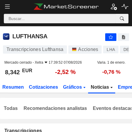
LUFTHANSA
8,342
€
-2,52 %
LUFTHANSA
Transcripciones Lufthansa
Acciones
LHA
DE0
Mercado cerrado -
Xetra
17:39:52 07/08/2026
Varia. 1 de enero.
EUR
-2,52 %
8,342
-0,76 %
Resumen
Cotizaciones
Gráficos
Noticias
Empr
Todas
Recomendaciones analistas
Eventos destaca
Transcripciones