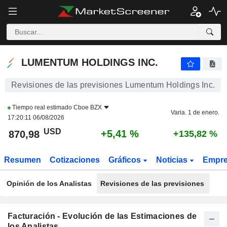
LUMENTUM HOLDINGS INC.
876,34
$
+6,06 %
LUMENTUM HOLDINGS INC.
Revisiones de las previsiones Lumentum Holdings Inc.
Tiempo real estimado
Cboe BZX
Varia. 1 de enero.
17:20:11 06/08/2026
USD
+5,41 %
870,98
+135,82 %
Resumen
Cotizaciones
Gráficos
Noticias
Empr
Opinión de los Analistas
Revisiones de las previsiones
Facturación - Evolución de las Estimaciones de
los Analistas