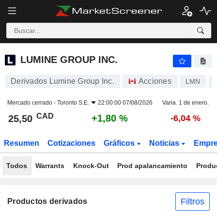
LUMINE GROUP INC.
25,50
$
+1,80 %
LUMINE GROUP INC.
Derivados Lumine Group Inc.
Acciones
LMN
Mercado cerrado -
Toronto S.E.
22:00:00 07/08/2026
Varia. 1 de enero.
CAD
+1,80 %
25,50
-6,04 %
Resumen
Cotizaciones
Gráficos
Noticias
Empr
Todos
Warrants
Knock-Out
Prod apalancamiento
Produ
Filtros
Productos derivados