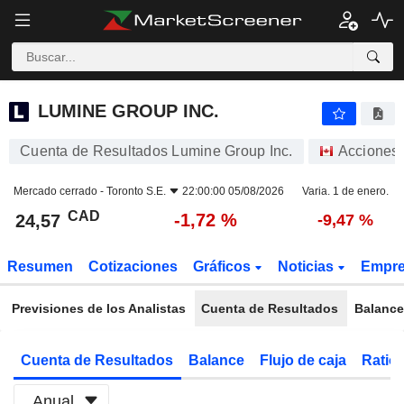
LUMINE GROUP INC.
24,57
$
-1,72 %
LUMINE GROUP INC.
Cuenta de Resultados Lumine Group Inc.
Acciones
Mercado cerrado -
Toronto S.E.
22:00:00 05/08/2026
Varia. 1 de enero.
CAD
-1,72 %
24,57
-9,47 %
Resumen
Cotizaciones
Gráficos
Noticias
Empr
Previsiones de los Analistas
Cuenta de Resultados
Balance
Cuenta de Resultados
Balance
Flujo de caja
Ratios
Anual