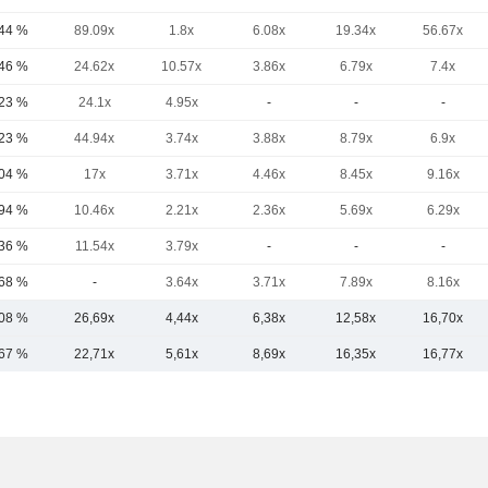
,44 %
89.09x
1.8x
6.08x
19.34x
56.67x
,46 %
24.62x
10.57x
3.86x
6.79x
7.4x
,23 %
24.1x
4.95x
-
-
-
,23 %
44.94x
3.74x
3.88x
8.79x
6.9x
,04 %
17x
3.71x
4.46x
8.45x
9.16x
,94 %
10.46x
2.21x
2.36x
5.69x
6.29x
,36 %
11.54x
3.79x
-
-
-
,68 %
-
3.64x
3.71x
7.89x
8.16x
,08 %
26,69x
4,44x
6,38x
12,58x
16,70x
,67 %
22,71x
5,61x
8,69x
16,35x
16,77x