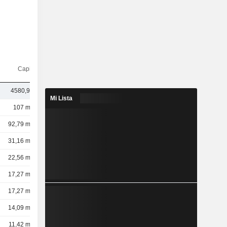
Capi.($)
4580,94 M
Mi Lista
107 mil M
92,79 mil M
31,16 mil M
22,56 mil M
17,27 mil M
17,27 mil M
14,09 mil M
11,42 mil M