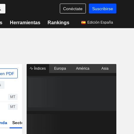
Conéctate
Suscribirse
s
Herramientas
Rankings
Edición España
Índices
Europa
América
Asia
 en PDF
s
MT
MT
nda
Sector
Derivados