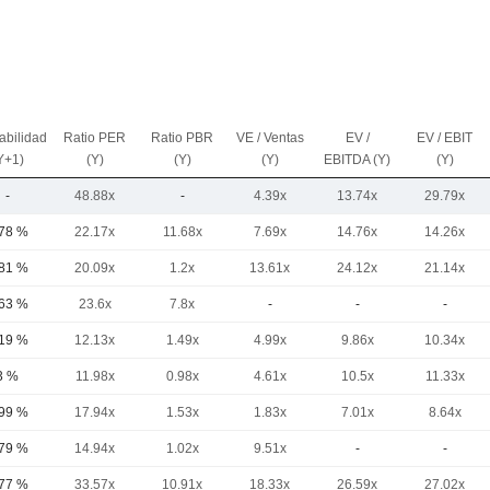
abilidad
Ratio PER
Ratio PBR
VE / Ventas
EV /
EV / EBIT
Y+1)
(Y)
(Y)
(Y)
EBITDA (Y)
(Y)
-
48.88x
-
4.39x
13.74x
29.79x
,78 %
22.17x
11.68x
7.69x
14.76x
14.26x
,81 %
20.09x
1.2x
13.61x
24.12x
21.14x
,63 %
23.6x
7.8x
-
-
-
,19 %
12.13x
1.49x
4.99x
9.86x
10.34x
3 %
11.98x
0.98x
4.61x
10.5x
11.33x
,99 %
17.94x
1.53x
1.83x
7.01x
8.64x
,79 %
14.94x
1.02x
9.51x
-
-
,77 %
33.57x
10.91x
18.33x
26.59x
27.02x