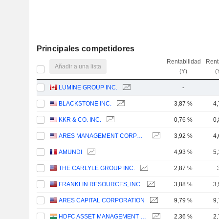
Principales competidores
Rentabilidad
Rent
Añadir a una lista
(Y)
(
LUMINE GROUP INC.
-
BLACKSTONE INC.
3,87 %
4
KKR & CO. INC.
0,76 %
0
ARES MANAGEMENT CORPORATION
3,92 %
4
AMUNDI
4,93 %
5
THE CARLYLE GROUP INC.
2,87 %
FRANKLIN RESOURCES, INC.
3,88 %
3
ARES CAPITAL CORPORATION
9,79 %
9
HDFC ASSET MANAGEMENT COMPANY LIMITED
2,36 %
2