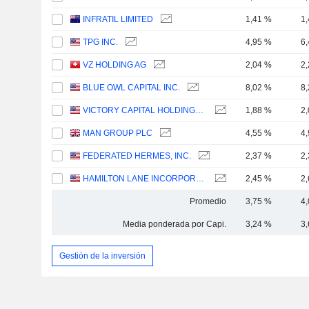
INFRATIL LIMITED
1,41 %
1
TPG INC.
4,95 %
6
VZ HOLDING AG
2,04 %
2
BLUE OWL CAPITAL INC.
8,02 %
8
VICTORY CAPITAL HOLDINGS, INC.
1,88 %
2
MAN GROUP PLC
4,55 %
4
FEDERATED HERMES, INC.
2,37 %
2
HAMILTON LANE INCORPORATED
2,45 %
2
Promedio
3,75 %
4
Media ponderada por Capi.
3,24 %
3
Gestión de la inversión