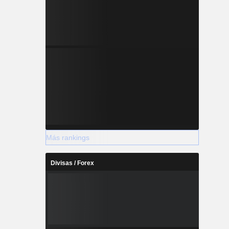
Más rankings
Divisas / Forex