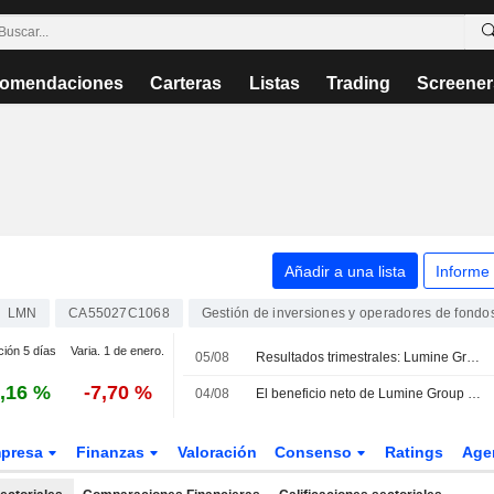
omendaciones
Carteras
Listas
Trading
Screener
Añadir a una lista
Informe
LMN
CA55027C1068
Gestión de inversiones y operadores de fondo
ción 5 días
Varia. 1 de enero.
05/08
Resultados trimestrales: Lumine Group registra unos ingresos de 235,1 millones USD en el segundo trimestre, frente a los 233,1 millones USD previstos por FactSet
,16 %
-7,70 %
04/08
El beneficio neto de Lumine Group cae en el segundo trimestre por los mayores costes de adquisición
presa
Finanzas
Valoración
Consenso
Ratings
Age