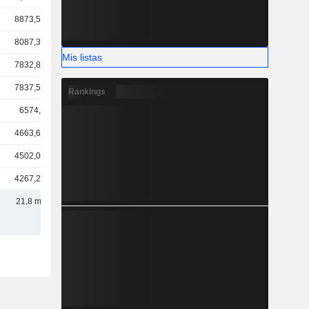
8873,59 M
8087,35 M
Mis listas
7832,88 M
7837,59 M
Rankings
6574,1 M
4663,64 M
4502,05 M
4267,29 M
21,8 mil M