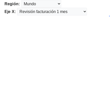
Región:
Eje X: