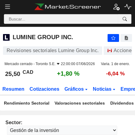
LUMINE GROUP INC.
25,50
$
+1,80 %
LUMINE GROUP INC.
Revisiones sectoriales Lumine Group Inc.
Acciones
Mercado cerrado -
Toronto S.E.
22:00:00 07/08/2026
Varia. 1 de enero.
CAD
+1,80 %
25,50
-6,04 %
Resumen
Cotizaciones
Gráficos
Noticias
Empr
Rendimiento Sectorial
Valoraciones sectoriales
Dividendos 
Sector: