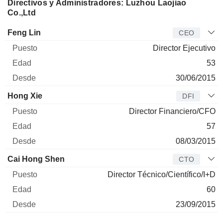
Directivos y Administradores: Luzhou Laojiao
Co.,Ltd
Director
Puesto
Edad
Desde
Feng Lin
CEO
Director Ejecutivo
53
30/06/2015
Hong Xie
DFI
Director Financiero/CFO
57
08/03/2015
Cai Hong Shen
CTO
Director Técnico/Científico/I+D
60
23/09/2015