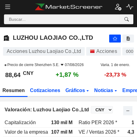
LUZHOU LAOJIAO CO.,LTD
88,64
¥
+1,87 %
LUZHOU LAOJIAO CO.,LTD
Acciones Luzhou Laojiao Co.,Ltd
Acciones
0005
Precio de cierre
Shenzhen S.E.
07/08/2026
Varia. 1 de enero.
CNY
+1,87 %
88,64
-23,73 %
Resumen
Cotizaciones
Gráficos
Noticias
Empr
Valoración: Luzhou Laojiao Co.,Ltd
Capitalización
130 mil M
Ratio PER 2026 *
13
Valor de la empresa
107 mil M
VE / Ventas 2026 *
4,3