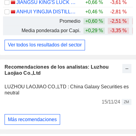
JIANGSU KING'S LUCK BREWERY JOINT-STOCK CO.,LTD.
+0,66 %
-3,61 %
-
ANHUI YINGJIA DISTILLERY CO., LTD.
+0,46 %
-2,81 %
Promedio
+0,60 %
-2,51 %
-
Media ponderada por Capi.
+0,29 %
-3,35 %
-
Ver todos los resultados del sector
Recomendaciones de los analistas: Luzhou
Laojiao Co.,Ltd
LUZHOU LAOJIAO CO.,LTD : China Galaxy Securities es
neutral
15/11/24
ZM
Más recomendaciones