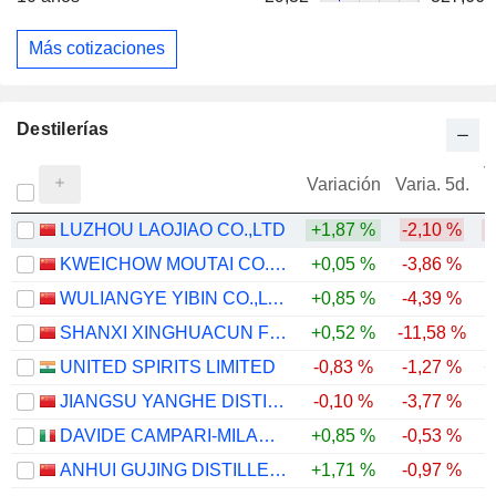
Más cotizaciones
Destilerías
V
Variación
Varia. 5d.
LUZHOU LAOJIAO CO.,LTD
+1,87 %
-2,10 %
-
KWEICHOW MOUTAI CO., LTD.
+0,05 %
-3,86 %
WULIANGYE YIBIN CO.,LTD.
+0,85 %
-4,39 %
-
SHANXI XINGHUACUN FEN WINE FACTORY CO.,LTD.
+0,52 %
-11,58 %
-
UNITED SPIRITS LIMITED
-0,83 %
-1,27 %
+
JIANGSU YANGHE DISTILLERY CO., LTD.
-0,10 %
-3,77 %
-
DAVIDE CAMPARI-MILANO N.V.
+0,85 %
-0,53 %
ANHUI GUJING DISTILLERY CO., LTD.
+1,71 %
-0,97 %
-