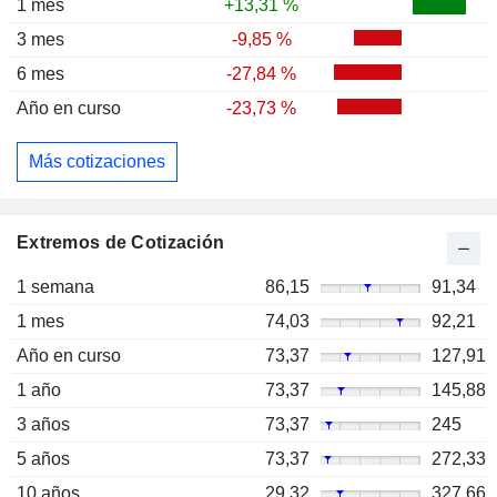
1 mes
+13,31 %
3 mes
-9,85 %
6 mes
-27,84 %
Año en curso
-23,73 %
Más cotizaciones
Extremos de Cotización
1 semana
86,15
91,34
1 mes
74,03
92,21
Año en curso
73,37
127,91
1 año
73,37
145,88
3 años
73,37
245
5 años
73,37
272,33
10 años
29,32
327,66