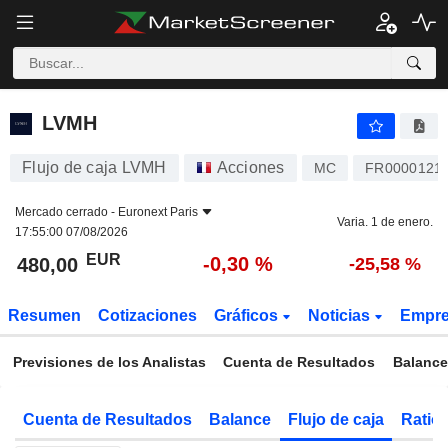
LVMH
480,00
€
-0,30 %
LVMH
Flujo de caja LVMH
Acciones
MC
FR0000121
Mercado cerrado -
Euronext Paris
Varia. 1 de enero.
17:55:00 07/08/2026
EUR
-0,30 %
480,00
-25,58 %
Resumen
Cotizaciones
Gráficos
Noticias
Empr
Previsiones de los Analistas
Cuenta de Resultados
Balance
Cuenta de Resultados
Balance
Flujo de caja
Ratios