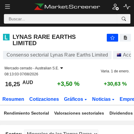
LYNAS RARE EARTHS LIMITED
16,25
$
+3,50 %
LYNAS RARE EARTHS
LIMITED
Consenso sectorial Lynas Rare Earths Limited
Acci
Mercado cerrado -
Australian S.E.
Varia. 1 de enero.
08:13:03 07/08/2026
AUD
+3,50 %
16,25
+30,63 %
Resumen
Cotizaciones
Gráficos
Noticias
Empr
Rendimiento Sectorial
Valoraciones sectoriales
Dividendos 