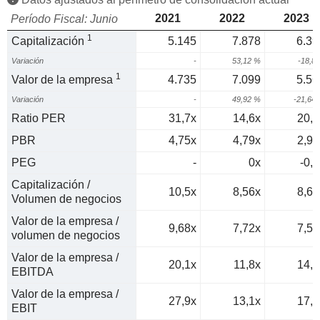
2021
2022
2023
Período Fiscal: Junio
1
Capitalización
5.145
7.878
6.39
Variación
-
53,12 %
-18,8
1
Valor de la empresa
4.735
7.099
5.56
Variación
-
49,92 %
-21,64
Ratio PER
31,7x
14,6x
20,2
PBR
4,75x
4,79x
2,96
PEG
-
0x
-0,5
Capitalización /
10,5x
8,56x
8,65
Volumen de negocios
Valor de la empresa /
9,68x
7,72x
7,52
volumen de negocios
Valor de la empresa /
20,1x
11,8x
14,7
EBITDA
Valor de la empresa /
27,9x
13,1x
17,6
EBIT