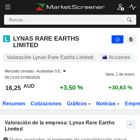
LYNAS RARE EARTHS LIMITED
16,25
$
+3,50 %
LYNAS RARE EARTHS
LIMITED
Valoración Lynas Rare Earths Limited
Acciones
Mercado cerrado -
Australian S.E.
Varia. 1 de enero.
08:13:03 07/08/2026
AUD
+3,50 %
16,25
+30,63 %
Resumen
Cotizaciones
Gráficos
Noticias
Empr
Valoración de la empresa: Lynas Rare Earths
Limited
Datos ajustados al perímetro de consolidación actual