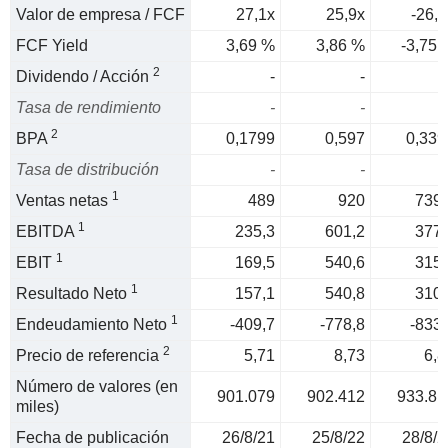
Valor de empresa / FCF
27,1x
25,9x
-26,6
FCF Yield
3,69 %
3,86 %
-3,75 
2
Dividendo / Acción
-
-
Tasa de rendimiento
-
-
2
BPA
0,1799
0,597
0,339
Tasa de distribución
-
-
1
Ventas netas
489
920
739,
1
EBITDA
235,3
601,2
377,
1
EBIT
169,5
540,6
315,
1
Resultado Neto
157,1
540,8
310,
1
Endeudamiento Neto
-409,7
-778,8
-833,
2
Precio de referencia
5,71
8,73
6,8
Número de valores (en
901.079
902.412
933.81
miles)
Fecha de publicación
26/8/21
25/8/22
28/8/2