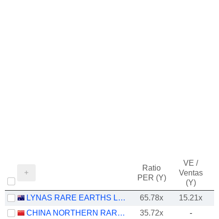
VE /
Ratio
Ventas
PER (Y)
(Y)
LYNAS RARE EARTHS LIMITED
65.78x
15.21x
CHINA NORTHERN RARE EARTH (GROUP) HIGH-TECH CO.,LTD
35.72x
-