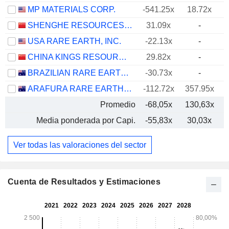
MP MATERIALS CORP.
-541.25x
18.72x
SHENGHE RESOURCES HOLDING CO., LTD
31.09x
-
USA RARE EARTH, INC.
-22.13x
-
CHINA KINGS RESOURCES GROUP CO.,LTD.
29.82x
-
BRAZILIAN RARE EARTHS LIMITED
-30.73x
-
ARAFURA RARE EARTHS LIMITED
-112.72x
357.95x
Promedio
-68,05x
130,63x
Media ponderada por Capi.
-55,83x
30,03x
Ver todas las valoraciones del sector
Cuenta de Resultados y Estimaciones