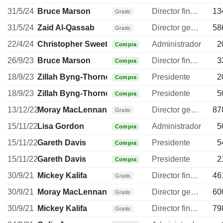
31/5/24
Bruce Marson
Director financiero
13
Gratis
31/5/24
Zaid Al-Qassab
Director general
58
Gratis
22/4/24
Christopher Sweetland
Administrador
2
Compra
26/9/23
Bruce Marson
Director financiero
3
Compra
18/9/23
Zillah Byng-Thorne
Presidente
2
Compra
18/9/23
Zillah Byng-Thorne
Presidente
5
Compra
13/12/22
Moray MacLennan
Director general
87
Gratis
15/11/22
Lisa Gordon
Administrador
5
Compra
15/11/22
Gareth Davis
Presidente
5
Compra
15/11/22
Gareth Davis
Presidente
2
Compra
30/9/21
Mickey Kalifa
Director financiero
46
Gratis
30/9/21
Moray MacLennan
Director general
60
Gratis
30/9/21
Mickey Kalifa
Director financiero
79
Gratis