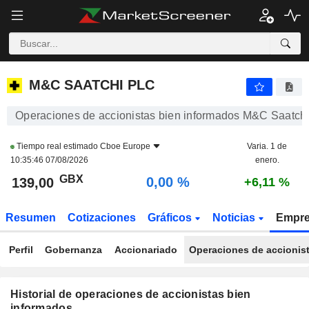
M&C SAATCHI PLC
M&C SAATCHI PLC
Operaciones de accionistas bien informados M&C Saatchi
Tiempo real estimado
Cboe Europe
Varia. 1 de
10:35:46 07/08/2026
enero.
GBX
0,00 %
139,00
+6,11 %
Resumen
Cotizaciones
Gráficos
Noticias
Empr
Perfil
Gobernanza
Accionariado
Operaciones de accionis
Historial de operaciones de accionistas bien
informados