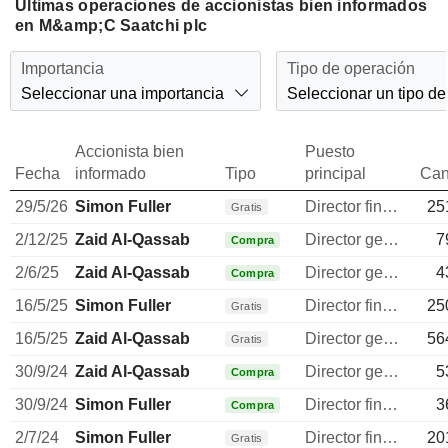
Últimas operaciones de accionistas bien informados
en M&amp;C Saatchi plc
Importancia
Tipo de operación
Seleccionar una importancia
Seleccionar un tipo de
Accionista bien
Puesto
Fecha
informado
Tipo
principal
Can
29/5/26
Simon Fuller
Director financiero
25
Gratis
2/12/25
Zaid Al-Qassab
Director general
7
Compra
2/6/25
Zaid Al-Qassab
Director general
4
Compra
16/5/25
Simon Fuller
Director financiero
25
Gratis
16/5/25
Zaid Al-Qassab
Director general
56
Gratis
30/9/24
Zaid Al-Qassab
Director general
5
Compra
30/9/24
Simon Fuller
Director financiero
3
Compra
2/7/24
Simon Fuller
Director financiero
20
Gratis