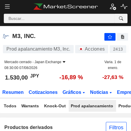
M3, INC.
1.530,00
¥
-16,89 %
M3, INC.
Prod apalancamiento M3, Inc.
Acciones
2413
Mercado cerrado -
Japan Exchange
Varia. 1 de
08:30:00 07/08/2026
enero.
JPY
-16,89 %
1.530,00
-27,63 %
Resumen
Cotizaciones
Gráficos
Noticias
Empr
Todos
Warrants
Knock-Out
Prod apalancamiento
Produ
Filtros
Productos derivados