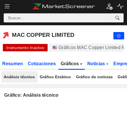
-.-
MAC COPPER LIMITED
12,21
$
-
%
MAC COPPER LIMITED
Gráficos MAC Copper Limited 
Instrumento Inactivo
Resumen
Cotizaciones
Gráficos
Noticias
Empr
Análisis técnico
Gráfico Estático
Gráfico de noticias
Gráf
Gráfico: Análisis técnico