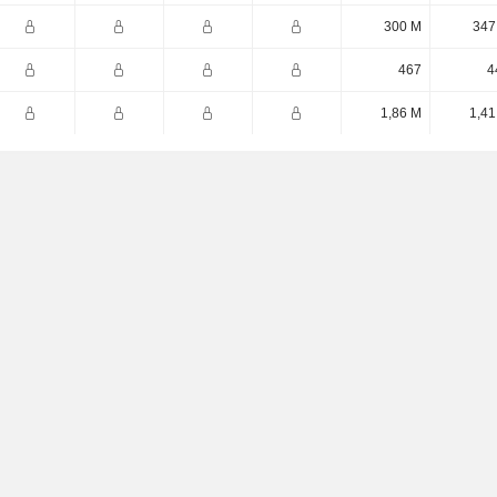
300 M
347
467
4
1,86 M
1,41