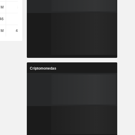
 M
330 M
349 M
349 M
46
468
470
449
 M
477 mil
472 mil
56 mil
Criptomonedas