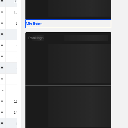
 M
33,49 M
33,21 M
32,44 M
 M
18,02 M
19,54 M
17,28 M
Mis listas
 M
1,77 M
2,22 M
1,53 M
 M
112 M
170 M
114 M
Rankings
 M
669 M
785 M
867 M
 M
-273 M
-296 M
-283 M
 M
397 M
489 M
584 M
 M
6,3 M
4,9 M
3,56 M
-
-
-
-
 M
11,83 M
11,72 M
13,6 M
 M
14,82 M
14,1 M
14,97 M
 M
541 M
690 M
730 M