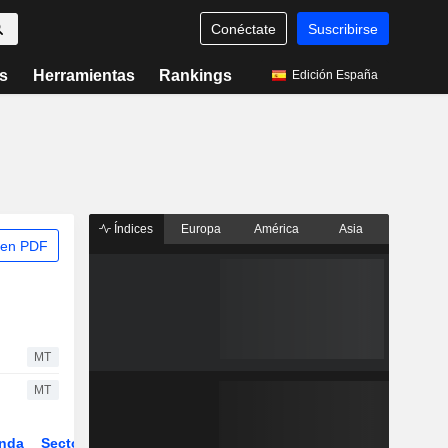
Conéctate
Suscribirse
s
Herramientas
Rankings
Edición España
Índices
Europa
América
Asia
 en PDF
MT
MT
nda
Sector
Derivados