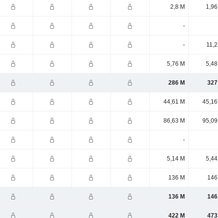
2,8 M
1,96
-
-
11,2
5,76 M
5,48
286 M
327
44,61 M
45,16
86,63 M
95,09
-
5,14 M
5,44
136 M
146
136 M
146
422 M
473