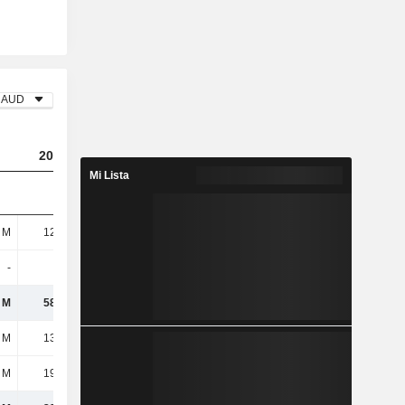
AUD
2023
2024
2025
Mi Lista
 M
12,51 M
29,97 M
6,2 M
-
46 M
85 M
56,16 M
 M
58,51 M
115 M
62,36 M
 M
13,76 M
12,93 M
11,48 M
 M
19,73 M
20,28 M
20,96 M