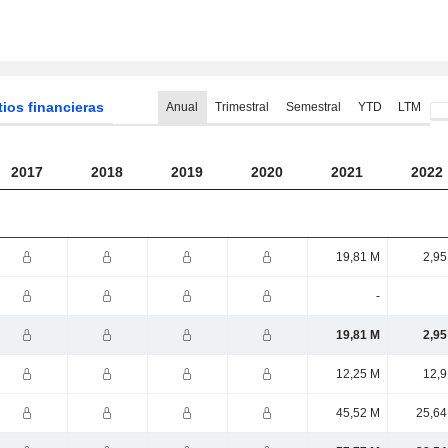
tios financieras
Anual
Trimestral
Semestral
YTD
LTM
2017
2018
2019
2020
2021
2022
19,81 M
2,95
-
19,81 M
2,95
12,25 M
12,9
45,52 M
25,64