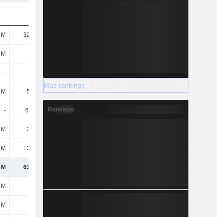
 M
32,71 M
35,13 M
39,18 M
 M
7,4 M
8,06 M
7,33 M
-
-
-
-
Más rankings
 M
5,51 M
3,88 M
4,54 M
Rankings
-
641 mil
20,07 M
10,48 M
 M
3,52 M
3,1 M
12,14 M
 M
13,28 M
14,82 M
25,84 M
 M
63,07 M
85,07 M
99,5 M
 M
-
92,19 M
92,85 M
 M
127 M
34,72 M
31,49 M