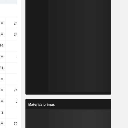
 M
24,34 M
25,77 M
25,77 M
 M
24,34 M
25,77 M
25,77 M
76
13,1
17,66
18,9
 M
313 M
450 M
483 M
31
12,84
17,47
18,76
 M
133 M
131 M
129 M
 M
74,34 M
15,81 M
66,52 M
 M
5,45 M
2,19 M
-
Materias primas
3
3
3
3
 M
79,71 M
271 M
352 M