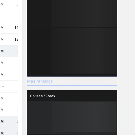
 M
3,74 M
5,13 M
5,12 M
-
-
-
-
 M
16,33 M
7,63 M
4,1 M
 M
12,03 M
9,9 M
9,72 M
 M
223 M
235 M
243 M
 M
202 M
303 M
303 M
 M
113 M
146 M
181 M
Más rankings
-
-
-
-
Divisas / Forex
 M
3,7 M
6,71 M
3,6 M
 M
319 M
455 M
487 M
 M
319 M
455 M
487 M
 M
541 M
690 M
730 M