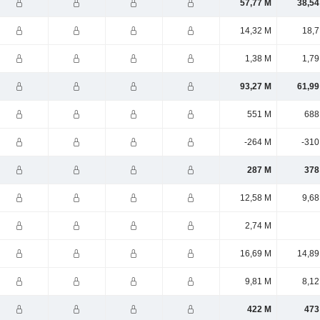
57,77 M
38,54
14,32 M
18,7
1,38 M
1,79
93,27 M
61,99
551 M
688
-264 M
-310
287 M
378
12,58 M
9,68
2,74 M
16,69 M
14,89
9,81 M
8,12
422 M
473