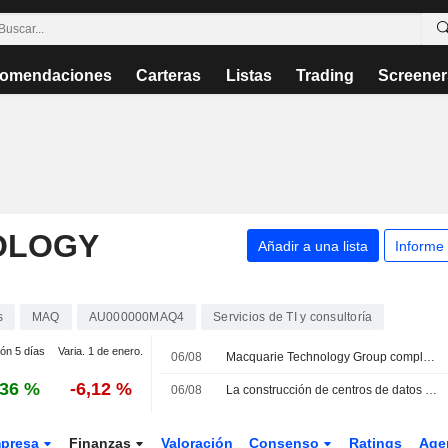
omendaciones
Carteras
Listas
Trading
Screener
OLOGY
Añadir a una lista
Informe
s
MAQ
AU000000MAQ4
Servicios de TI y consultoría
ión 5 días
Varia. 1 de enero.
06/08
Macquarie Technology Group completa la adquisición de terrenos en Macquarie Park
,36 %
-6,12 %
06/08
La construcción de centros de datos en Australia podría alcanzar los 150.000 millones AUD para 2030 y liderar la inversión empresarial, según CommBank
presa
Finanzas
Valoración
Consenso
Ratings
Age