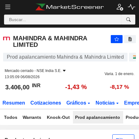
MAHINDRA & MAHINDRA LIMITED
3.406,00
₹
-1,43 %
MAHINDRA & MAHINDRA
LIMITED
Prod apalancamiento Mahindra & Mahindra Limited
Mercado cerrado -
NSE India S.E.
Varia. 1 de enero.
13:05:09 06/08/2026
INR
-1,43 %
3.406,00
-8,17 %
Resumen
Cotizaciones
Gráficos
Noticias
Empr
Todos
Warrants
Knock-Out
Prod apalancamiento
Produ