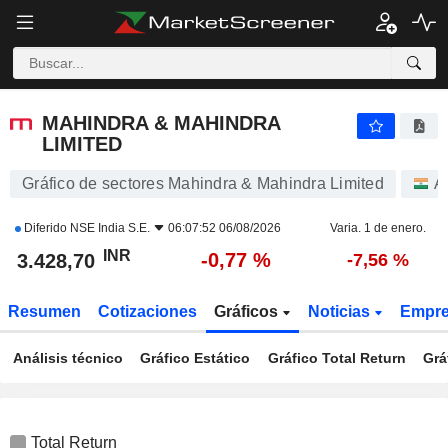
MAHINDRA & MAHINDRA LIMITED
3.428,70
₹
-0,77 %
MAHINDRA & MAHINDRA
LIMITED
Gráfico de sectores Mahindra & Mahindra Limited
A
Diferido
NSE India S.E.
06:07:52 06/08/2026
Varia. 1 de enero.
INR
-0,77 %
3.428,70
-7,56 %
Resumen
Cotizaciones
Gráficos
Noticias
Empr
Análisis técnico
Gráfico Estático
Gráfico Total Return
Grá
Total Return