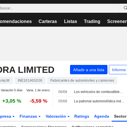
omendaciones
Carteras
Listas
Trading
Screener
RA LIMITED
Añadir a una lista
Informe
amp;M
INE101A01026
Fabricantes de automóviles y camiones
Variación 5 días
Varia. 1 de enero.
06/08
Los vehículos de combustibles alternativos en India acechan al motor de gasolina ante la incertidumbre por el E20
+3,05 %
-5,59 %
05/08
La patronal automovilística india retira su advertencia sobre los daños del etanol para revisar las cifras
presa
Finanzas
Valoración
Ratings
Agenda
Secto