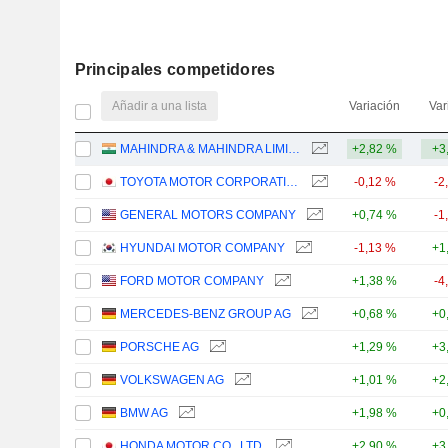
Principales competidores
Añadir a una lista
Variación
Var
MAHINDRA & MAHINDRA LIMITED
+2,82 %
+3
TOYOTA MOTOR CORPORATION
-0,12 %
-2
GENERAL MOTORS COMPANY
+0,74 %
-1
HYUNDAI MOTOR COMPANY
-1,13 %
+1
FORD MOTOR COMPANY
+1,38 %
-4
MERCEDES-BENZ GROUP AG
+0,68 %
+0
PORSCHE AG
+1,29 %
+3
VOLKSWAGEN AG
+1,01 %
+2
BMW AG
+1,98 %
+0
HONDA MOTOR CO., LTD.
+2,90 %
+3