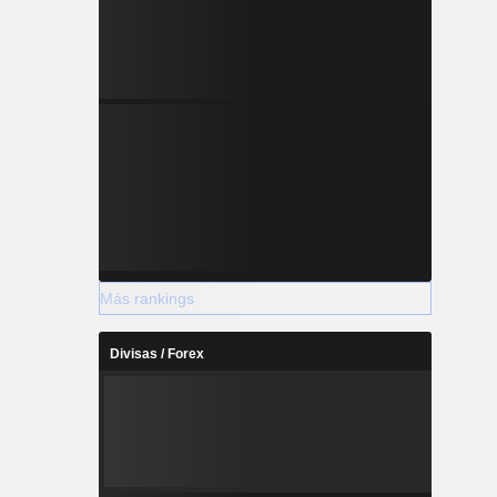
Más rankings
Divisas / Forex