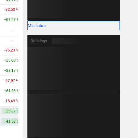
-32,53 %
+235,52 %
25,32 mil M
+67,97 %
+135,66 %
23,93 mil M
Mis listas
-
-
18,79 mil M
-
-
17,53 mil M
Rankings
-76,23 %
+2,80 %
16,94 mil M
+15,00 %
-33,18 %
13,35 mil M
+23,17 %
-30,63 %
11,47 mil M
-67,97 %
-37,09 %
10,32 mil M
+61,35 %
+88,98 %
9977,22 M
-16,49 %
-62,86 %
9004,79 M
+25,67 %
+71,24 %
42,18 mil M
+41,52 %
+112,14 %