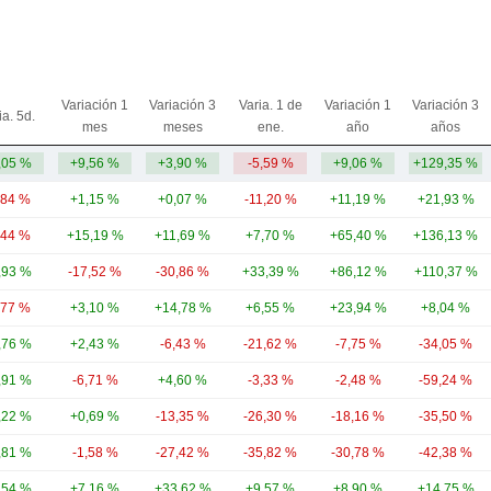
Variación 1
Variación 3
Varia. 1 de
Variación 1
Variación 3
ia. 5d.
mes
meses
ene.
año
años
,05 %
+9,56 %
+3,90 %
-5,59 %
+9,06 %
+129,35 %
,84 %
+1,15 %
+0,07 %
-11,20 %
+11,19 %
+21,93 %
,44 %
+15,19 %
+11,69 %
+7,70 %
+65,40 %
+136,13 %
,93 %
-17,52 %
-30,86 %
+33,39 %
+86,12 %
+110,37 %
,77 %
+3,10 %
+14,78 %
+6,55 %
+23,94 %
+8,04 %
,76 %
+2,43 %
-6,43 %
-21,62 %
-7,75 %
-34,05 %
,91 %
-6,71 %
+4,60 %
-3,33 %
-2,48 %
-59,24 %
,22 %
+0,69 %
-13,35 %
-26,30 %
-18,16 %
-35,50 %
,81 %
-1,58 %
-27,42 %
-35,82 %
-30,78 %
-42,38 %
,54 %
+7,16 %
+33,62 %
+9,57 %
+8,90 %
+14,75 %