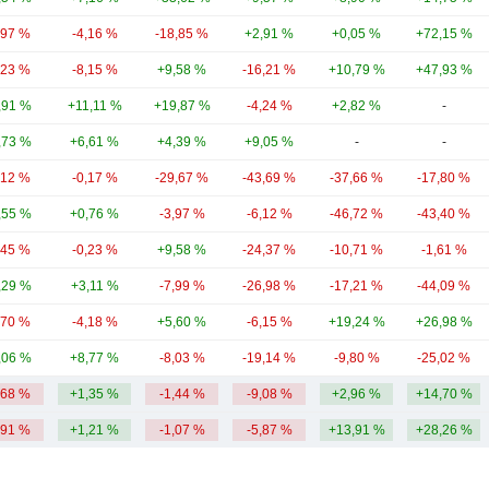
,97 %
-4,16 %
-18,85 %
+2,91 %
+0,05 %
+72,15 %
,23 %
-8,15 %
+9,58 %
-16,21 %
+10,79 %
+47,93 %
,91 %
+11,11 %
+19,87 %
-4,24 %
+2,82 %
-
,73 %
+6,61 %
+4,39 %
+9,05 %
-
-
,12 %
-0,17 %
-29,67 %
-43,69 %
-37,66 %
-17,80 %
,55 %
+0,76 %
-3,97 %
-6,12 %
-46,72 %
-43,40 %
,45 %
-0,23 %
+9,58 %
-24,37 %
-10,71 %
-1,61 %
,29 %
+3,11 %
-7,99 %
-26,98 %
-17,21 %
-44,09 %
,70 %
-4,18 %
+5,60 %
-6,15 %
+19,24 %
+26,98 %
,06 %
+8,77 %
-8,03 %
-19,14 %
-9,80 %
-25,02 %
,68 %
+1,35 %
-1,44 %
-9,08 %
+2,96 %
+14,70 %
,91 %
+1,21 %
-1,07 %
-5,87 %
+13,91 %
+28,26 %