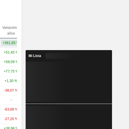
Variación 5
Variación
Capi.($)
años
10 años
+361,85 %
+371,97 %
41,12 mil M
+51,45 %
+154,27 %
224 mil M
Mi Lista
+59,09 %
+184,35 %
76,85 mil M
+77,75 %
+197,37 %
65,28 mil M
+1,30 %
+14,68 %
55,75 mil M
-38,07 %
-22,85 %
50,35 mil M
-
-
46,45 mil M
-63,09 %
-38,48 %
44,55 mil M
-27,20 %
-23,28 %
41,39 mil M
+38,98 %
+73,86 %
41,55 mil M