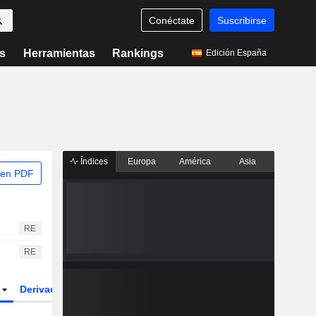
Conéctate
Suscribirse
s
Herramientas
Rankings
Edición España
Índices
Europa
América
Asia
 en PDF
RE
RE
r
Derivados
ETFs