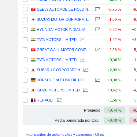
GEELY AUTOMOBILE HOLDINGS LIMITED
-0,75 %
-6
SUZUKI MOTOR CORPORATION
-1,09 %
-6
HYUNDAI MOTOR INDIA LIMITED
-0,52 %
+0
TATA MOTORS LIMITED
-1,42 %
+3
GREAT WALL MOTOR COMPANY LIMITED
-2,38 %
-5
TATA MOTORS LIMITED
+0,36 %
+1
SUBARU CORPORATION
+2,09 %
-5
PORSCHE AUTOMOBIL HOLDING SE
+0,38 %
+1
ISUZU MOTORS LIMITED
+0,42 %
-4
RENAULT
+1,56 %
+5
Promedio
+0,44 %
-0
Media ponderada por Capi.
+0,40 %
-0
Fabricantes de automóviles y camiones - Otros