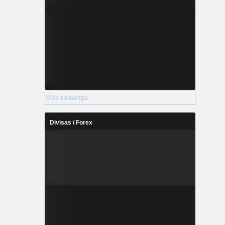
Más rankings
Divisas / Forex