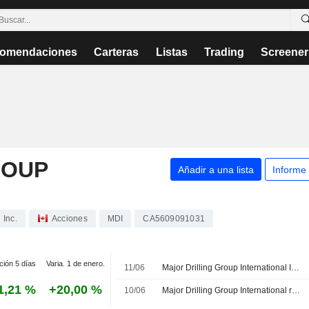
omendaciones
Carteras
Listas
Trading
Screener
ROUP
Añadir a una lista
Informe
 Inc.
Acciones
MDI
CA5609091031
ción 5 días
Varia. 1 de enero.
11/06
Major Drilling Group International Inc., Q4 2026 Earnings Call, Jun 11, 2026
1,21 %
+20,00 %
10/06
Major Drilling Group International registra un aumento del beneficio y de los ingresos en el cuarto trimestre fiscal