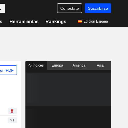
Conéctate
Suscribirse
s
Herramientas
Rankings
Edición España
Índices
Europa
América
Asia
 en PDF
MT