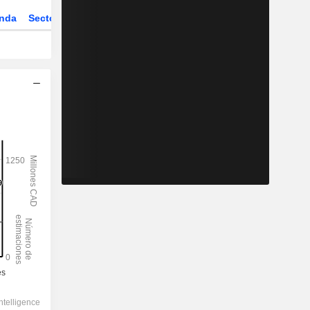
nda
Sector
Derivados
ETFs