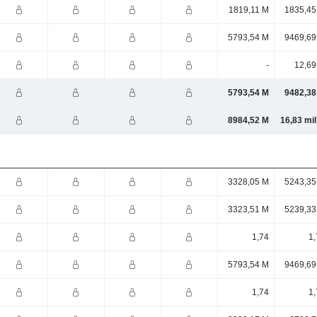
1819,11 M
1835,45
5793,54 M
9469,69
-
12,69
5793,54 M
9482,38
8984,52 M
16,83 mi
3328,05 M
5243,35
3323,51 M
5239,33
1,74
1,
5793,54 M
9469,69
1,74
1,