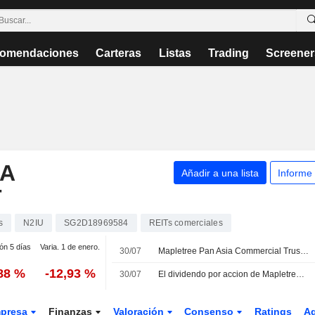
omendaciones
Carteras
Listas
Trading
Screener
IA
Añadir a una lista
Informe
T
s
N2IU
SG2D18969584
REITs comerciales
ión 5 días
Varia. 1 de enero.
30/07
Mapletree Pan Asia Commercial Trust presenta sus resultados del primer trimestre finalizado el 30 de junio de 2026
,88 %
-12,93 %
30/07
El dividendo por accion de Mapletree Pan Asia Commercial Trust cae un 2,5% en el primer trimestre fiscal
presa
Finanzas
Valoración
Consenso
Ratings
A