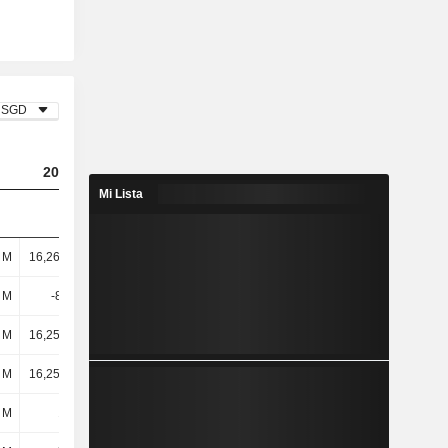
SGD
2024
2025
2026
Mi Lista
l M
16,26 mil M
15,74 mil M
15 mil M
3 M
-8,66 M
-7,54 M
-7,92 M
l M
16,25 mil M
15,73 mil M
14,99 mil M
l M
16,25 mil M
15,73 mil M
14,99 mil M
 M
157 M
171 M
164 M