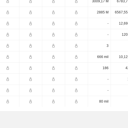
3009,17 M
6783,7
2885 M
6567,55
-
12,69
-
120
3
666 mil
10,12
186
4
-
-
80 mil