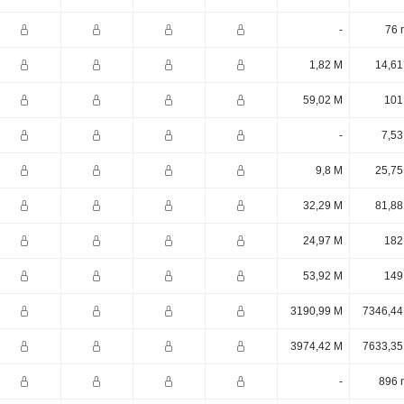
-
76 
1,82 M
14,61
59,02 M
101
-
7,53
9,8 M
25,75
32,29 M
81,88
24,97 M
182
53,92 M
149
3190,99 M
7346,44
3974,42 M
7633,35
-
896 