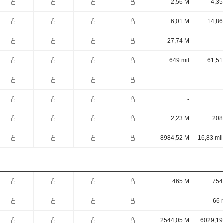
2,56 M
4,35
6,01 M
14,86
27,74 M
649 mil
61,51
-
-
2,23 M
208
8984,52 M
16,83 mi
465 M
754
-
66 
2544,05 M
6029,19