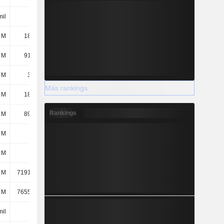
mil
42 mil
8 mil
-
 M
18,81 M
16,48 M
13,66 M
 M
91,59 M
99,3 M
75,1 M
 M
3,66 M
8,9 M
15,4 M
Más rankings
 M
18,86 M
24,55 M
22,24 M
Rankings
 M
89,63 M
85,78 M
99,84 M
 M
177 M
150 M
111 M
 M
124 M
122 M
138 M
 M
7191,09 M
6517,06 M
6032,06 M
 M
7655,25 M
7673,97 M
7696,31 M
mil
2,1 M
3,25 M
1872,65 M