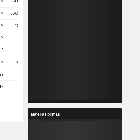
 M
6666,93 M
6010,48 M
5556,75 M
 M
6509,69 M
5839,09 M
5392,52 M
 M
12,76 M
11,28 M
11,22 M
 M
119 M
111 M
110 M
3
3
3
3
 M
10,06 M
9,33 M
9,94 M
29
-
-
-
18
-
-
-
-
-
-
-
-
-
-
-
Materias primas