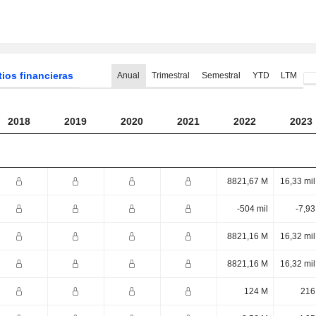
tios financieras
Anual
Trimestral
Semestral
YTD
LTM
2018
2019
2020
2021
2022
2023
8821,67 M
16,33 mi
-504 mil
-7,9
8821,16 M
16,32 mi
8821,16 M
16,32 mi
124 M
216