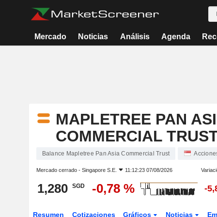
Mercado
Noticias
Análisis
Agenda
Rec
MAPLETREE PAN AS
COMMERCIAL TRUS
Balance Mapletree Pan Asia Commercial Trust
Accione
Mercado cerrado -
Singapore S.E.
11:12:23 07/08/2026
Variac
1,280
-0,78 %
SGD
-5
Resumen
Cotizaciones
Gráficos
Noticias
Em