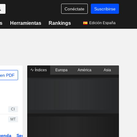
Conéctate
Suscribirse
s
Herramientas
Rankings
Edición España
Índices
Europa
América
Asia
 en PDF
CI
MT
genda
Sector
Derivados
ETFs